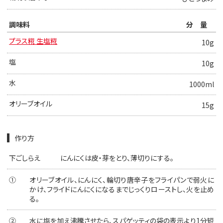
調味料
分量
プラス糀 生塩糀
10g
塩
10g
水
1000ml
オリーブオイル
15g
作り方
下ごしらえ
にんにくは皮・芽をとり、薄切りにする。
①
オリーブオイル、にんにく、輪切り唐辛子をフライパンで弱火に
かけ、フライドにんにくになるまでじっくりローストし、火を止め
る。
②
水に塩を加え沸騰させたら、スパゲッティの袋の表示より1分短