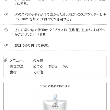
くゆでる。
③
②のスパゲッティがゆであがったら、①に②のスパゲッティとゆ
で汁30mlを加え、すばやくかき混ぜる。
④
さらに②のゆで汁30mlと「プラス糀 生塩糀」を加え、すばやく
かき混ぜ、乳化させる。
⑤
お皿に盛り付けて完成。
メニュー
めん類
調理方法
茹でる
まぜる
焼く
食材
その他
こちらの商品で作れます