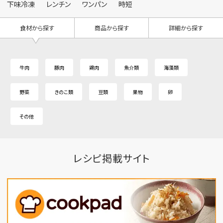
下味冷凍
レンチン
ワンパン
時短
食材から探す
商品から探す
詳細から探す
牛肉
豚肉
鶏肉
魚介類
海藻類
野菜
きのこ類
豆類
果物
卵
その他
レシピ掲載サイト