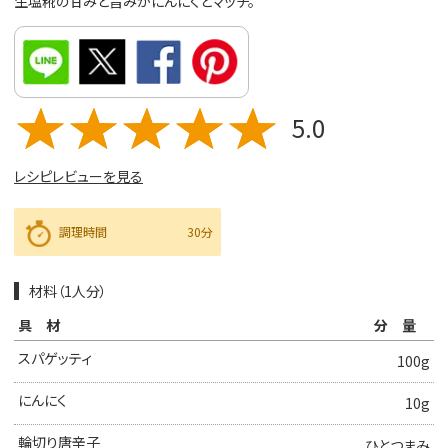
生塩糀の甘みと旨みがにんにくとマッチ。
5.0
レシピレビューを見る
調理時間
30分
材料（1人分）
具材
分量
スパゲッティ
100g
にんにく
10g
輪切り唐辛子
ひとつまみ