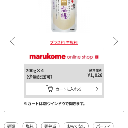
プラス糀 生塩糀
200g×4
通常価格
¥1,026
（少量配送可）
カートに入れる
※カートは別ウインドウで開きます。
麺類
塩糀
麺弁当
おもてなし
パーティ