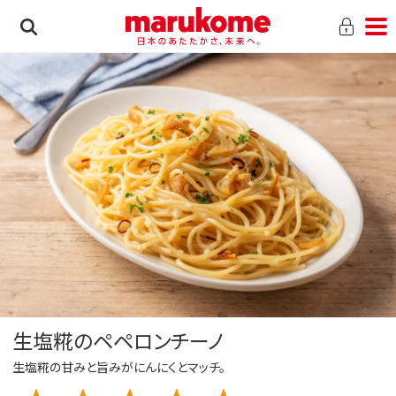
生塩糀のペペロンチーノ
生塩糀の甘みと旨みがにんにくとマッチ。