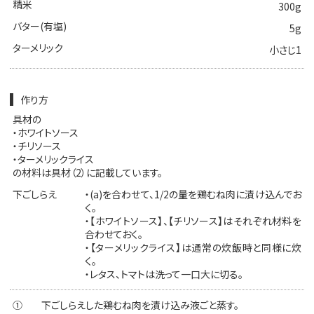
精米
300g
バター(有塩)
5g
ターメリック
小さじ1
作り方
具材の
・ホワイトソース
・チリソース
・ターメリックライス
の材料は具材（2）に記載しています。
下ごしらえ
・(a)を合わせて、1/2の量を鶏むね肉に漬け込んでお
く。
・【ホワイトソース】、【チリソース】はそれぞれ材料を
合わせておく。
・【ターメリックライス】は通常の炊飯時と同様に炊
く。
・レタス、トマトは洗って一口大に切る。
①
下ごしらえした鶏むね肉を漬け込み液ごと蒸す。