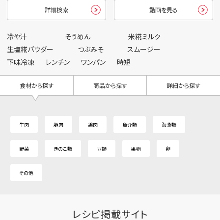
詳細検索
動画を見る
冷や汁
そうめん
米糀ミルク
生塩糀パウダー
つぶみそ
スムージー
下味冷凍
レンチン
ワンパン
時短
食材から探す
商品から探す
詳細から探す
牛肉
豚肉
鶏肉
魚介類
海藻類
野菜
きのこ類
豆類
果物
卵
その他
レシピ掲載サイト