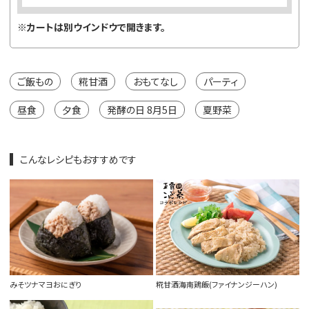
※カートは別ウインドウで開きます。
ご飯もの
糀甘酒
おもてなし
パーティ
昼食
夕食
発酵の日 8月5日
夏野菜
こんなレシピもおすすめです
みそツナマヨおにぎり
糀甘酒海南鶏飯(ファイナンジーハン)