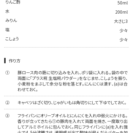
りんご酢
50ml
水
200ml
みりん
大さじ3
塩
少々
こしょう
少々
作り方
①
豚ロース肉の筋に切り込みを入れ、ポリ袋に入れる。袋の中で
両面に「プラス糀 生塩糀パウダー」をなじませ、こしょうを振り、
小麦粉をまぶして余分な粉を落とす。にんにくは潰す、(a)は合
わせておく。
②
キャベツはざく切り、じゃがいもは角切りにして下ゆでしておく。
③
フライパンにオリーブオイルとにんにくを入れ中弱火にかける。
香りが立ってきたら①の豚肉を入れて両面を焼き、一度取り出
してアルミホイルに包んでおく。同じフライパンに(a)を入れ強
火で4、5分沸騰させ、透明感が出て酸味が飛んだらバターを加