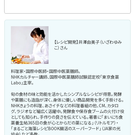
※カートは
【レシピ開発】井澤由美子（いざわゆみ
こ）さん
料理家・国際中医師・国際中医薬膳師。
NHKカルチャー講師、国際中医薬膳師試験認定校「東京食薬
Labo」主宰。
旬の食材の味と効能を活かしたシンプルなレシピが得意。発酵
や薬膳にも造詣が深く、身体に優しい商品開発を多く手掛ける。
NHKきょうの料理、あさイチなどの料理番組の他、CM、カタロ
グ、ラジオなど幅広く活躍中。発酵食や保存食ブームの火付け役
としても知られ、手作りの良さを伝えている。著書に「まいにち食
薬養生帖365日の食が心とからだの薬になる」（リトルモア）・
「まるごと海藻レシピBOOK腸活のスーパーフード」（JA家の光
協会）など多数。