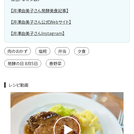
【井澤由美子さん発酵美食記事】
【井澤由美子さん公式Webサイト】
【井澤由美子さんInstagram】
肉のおかず
塩糀
弁当
夕食
発酵の日 8月5日
春野菜
レシピ動画