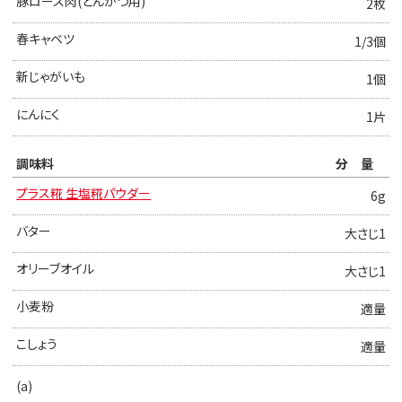
豚ロース肉(とんかつ用)
2枚
春キャベツ
1/3個
新じゃがいも
1個
にんにく
1片
調味料
分量
プラス糀 生塩糀パウダー
6g
バター
大さじ1
オリーブオイル
大さじ1
小麦粉
適量
こしょう
適量
(a)