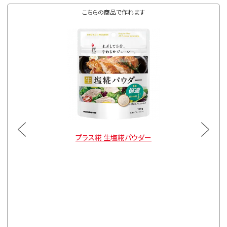
こちらの商品で作れます
小袋
プラス糀 生塩糀パウダー
プ
150g×