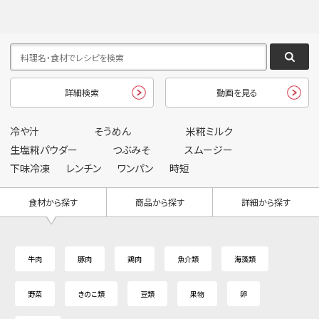
詳細検索
動画を見る
冷や汁
そうめん
米糀ミルク
生塩糀パウダー
つぶみそ
スムージー
下味冷凍
レンチン
ワンパン
時短
食材から探す
商品から探す
詳細から探す
牛肉
豚肉
鶏肉
魚介類
海藻類
野菜
きのこ類
豆類
果物
卵