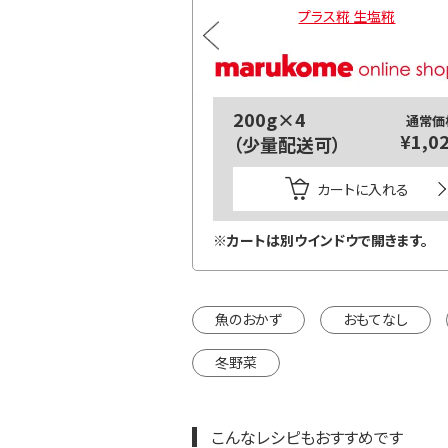
ス糀 生塩糀 お徳用
プラス糀 生塩糀
200g×4
通常価
¥1,0
（少量配送可）
カートに入れる
※カートは別ウインドウで開きます。
魚のおかず
おもてなし
冬野菜
こんなレシピもおすすめです