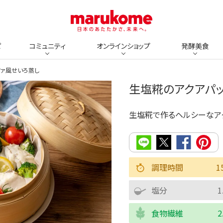
ピ
コミュニティ
オンラインショップ
発酵美食
ツァ風せいろ蒸し
生塩糀のアクアパ
生塩糀で作るヘルシーなア
調理時間
1
塩分
1
食物繊維
2