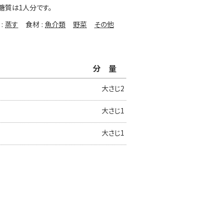
糖質は1人分です。
蒸す
食材
魚介類
野菜
その他
分量
大さじ2
大さじ1
大さじ1