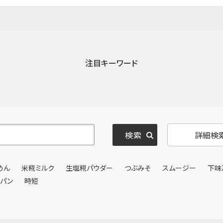
注目キーワード
詳細検
めん
米糀ミルク
生塩糀パウダー
つぶみそ
スムージー
下味
ンパン
時短