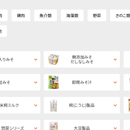
肉
鶏肉
魚介類
海藻類
野菜
きのこ
他
無添加みそ
入りみそ
だしなしみそ
粒みそ
即席みそ汁
・米糀ミルク
糀(こうじ)製品
 惣菜シリーズ
大豆製品