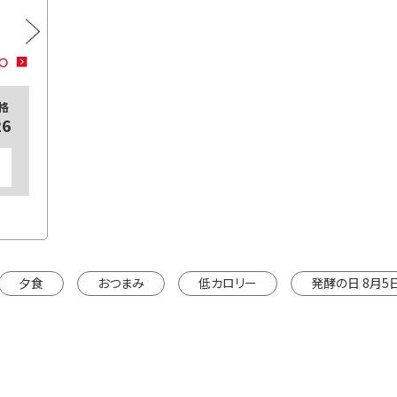
プラス糀 生塩糀 お徳用
200
格
26
（少量
※カートは
夕食
おつまみ
低カロリー
発酵の日 8月5