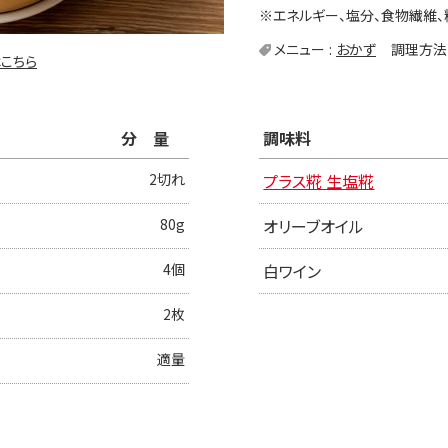
※エネルギー、塩分、食物繊維、
メニュー
おかず
調理方法
こちら
分量
調味料
2切れ
プラス糀 生塩糀
80g
オリーブオイル
4個
白ワイン
2枚
適量