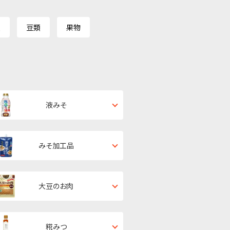
類
豆類
果物
液みそ
みそ加工品
大豆のお肉
糀みつ