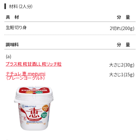
材料（2人分）
具材
分量
生鮭切り身
2切れ(200g)
調味料
分量
(a)
プラス糀 糀甘酒LL 糀リッチ粒
大さじ2(30g)
ナチュレ 恵 megumi
大さじ1(15g)
（プレーンヨーグルト）