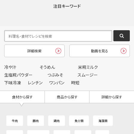
注目キーワード
詳細検索
動画を見る
冷や汁
そうめん
米糀ミルク
生塩糀パウダー
つぶみそ
スムージー
下味冷凍
レンチン
ワンパン
時短
食材から探す
商品から探す
詳細から探す
牛肉
豚肉
鶏肉
魚介類
海藻類