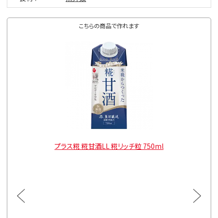
こちらの商品で作れます
00ml
プラス糀 糀甘酒LL 糀リッチ粒 750ml
プラス
通常価格
165ml
¥4,482