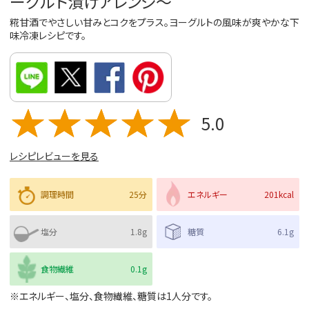
ーグルト漬けアレンジ～
糀甘酒でやさしい甘みとコクをプラス。ヨーグルトの風味が爽やかな下
味冷凍レシピです。
5.0
レシピレビューを見る
調理時間
25分
エネルギー
201kcal
塩分
1.8g
糖質
6.1g
食物繊維
0.1g
※エネルギー、塩分、食物繊維、糖質は1人分です。