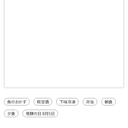
165ml
通常価格
¥3,996
【定期販
本
※カートは
魚のおかず
糀甘酒
下味冷凍
弁当
朝食
夕食
発酵の日 8月5日