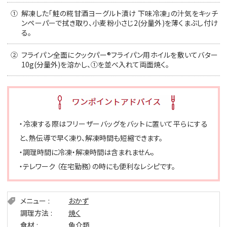
①
解凍した「鮭の糀甘酒ヨーグルト漬け 下味冷凍」の汁気をキッチ
ンペーパーで拭き取り、小麦粉小さじ2(分量外)を薄くまぶし付け
る。
②
フライパン全面にクックパー®フライパン用ホイルを敷いてバター
10g(分量外)を溶かし、①を並べ入れて両面焼く。
・冷凍する際はフリーザーバッグをバットに置いて平らにする
と、熱伝導で早く凍り、解凍時間も短縮できます。
・調理時間に冷凍・解凍時間は含まれません。
・テレワーク （在宅勤務）の時にも便利なレシピです。
メニュー
おかず
調理方法
焼く
食材
魚介類