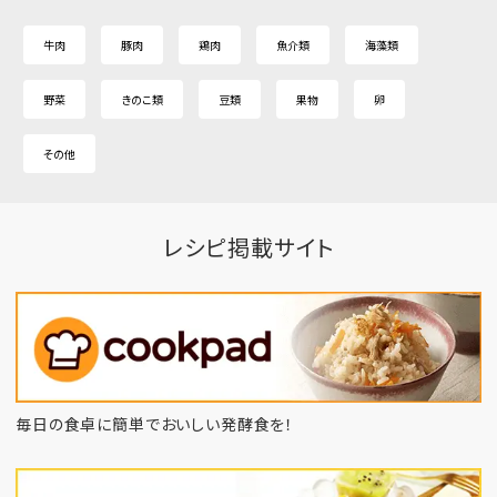
牛肉
豚肉
鶏肉
魚介類
海藻類
野菜
きのこ類
豆類
果物
卵
その他
レシピ掲載サイト
毎日の食卓に簡単でおいしい発酵食を！