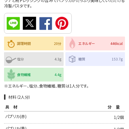
ツナと糀ドレッシングの旨みでパプリカがたっぷり美味しくいただける
冷製パスタです。
調理時間
20分
エネルギー
446kcal
塩分
4.3g
糖質
153.7g
食物繊維
4.4g
※エネルギー、塩分、食物繊維、糖質は1人分です。
材料（2人分）
具材
分量
パプリカ(赤)
1/2個
パプリカ(黄)