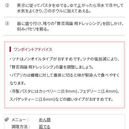
②
表示に従ってパスタをゆでる。ゆで上がったら冷水で冷やして
水気をよくきり、①のボウルに加えてあえる。
③
器に盛り付け、残りの「賛否両論 糀ドレッシング」を回しかけ、
刻みパセリを振る。
ワンポイントアドバイス
・ツナはノンオイルタイプがおすすめです。ツナの塩加減により、
「賛否両論 糀ドレッシング」の量を調整しましょう。
・パプリカは繊維に対して垂直に切ると味が馴染んで食べやすく
なります。
・冷製パスタにはカッペリーニ(0.9mm)、フェデリーニ(1.4mm)、
スパゲッティーニ(1.6mm)などの細いタイプがおすすめです。
メニュー
めん類
調理方法
茹でる