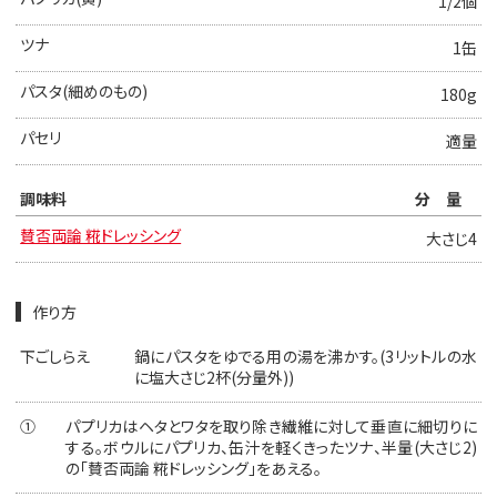
1/2個
ツナ
1缶
パスタ(細めのもの)
180g
パセリ
適量
調味料
分量
賛否両論 糀ドレッシング
大さじ4
作り方
下ごしらえ
鍋にパスタをゆでる用の湯を沸かす。(3リットルの水
に塩大さじ2杯(分量外))
①
パプリカはヘタとワタを取り除き繊維に対して垂直に細切りに
する。ボウルにパプリカ、缶汁を軽くきったツナ、半量(大さじ2)
の「賛否両論 糀ドレッシング」をあえる。