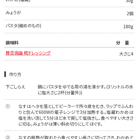
30g
みょうが
2個
パスタ(細めのもの)
180g
調味料
分量
賛否両論 糀ドレッシング
大さじ4
作り方
下ごしらえ
鍋にパスタをゆでる用の湯を沸かす。(3リットルの水
に塩大さじ2杯(分量外))
①
なすはヘタを落としてピーラーで所々皮をむき、ラップでふんわ
りと包んで600Wの電子レンジで3分加熱する。塩蔵わかめは
塩を洗い流して5分ほど水で戻して塩抜きし、食べやすい大きさ
に切る。みょうがは薄い斜め切りにしてほぐす。
②
なすの粗熱が取れたら食べやすい長さに切ってさき、わかめと