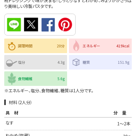
糀ドレッシングで味が決まる！しっとりなすとわかめ、みょうががさっぱ
り美味しい冷製パスタです。
調理時間
20分
エネルギー
419kcal
塩分
4.3g
糖質
151.9g
食物繊維
5.6g
※エネルギー、塩分、食物繊維、糖質は1人分です。
材料（2人分）
具材
分量
なす
1〜2本
わかめ(塩蔵)