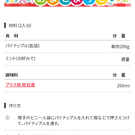
材料（2人分）
具材
分量
パイナップル(缶詰)
果肉200g
ミント(お好みで)
適量
調味料
分量
プラス糀 糀甘酒
200ml
作り方
①
厚手のビニール袋にパイナップルを入れて瓶などで押さえつけ
て、パイナップルを潰す。