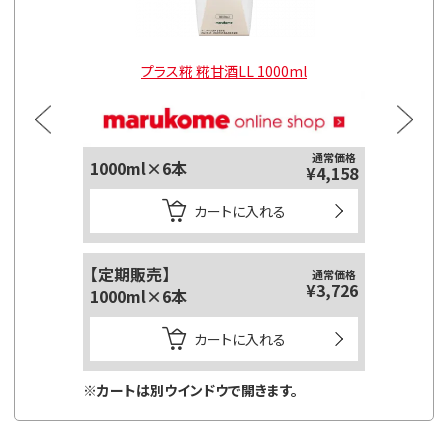
l
プラス糀 糀甘酒LL 1000ml
通常価格
1000ml×6本
125ml
¥4,158
カートに入れる
【定期販売】
【定期販
通常価格
¥3,726
1000ml×6本
125ml
カートに入れる
※カートは別ウインドウで開きます。
※カートは