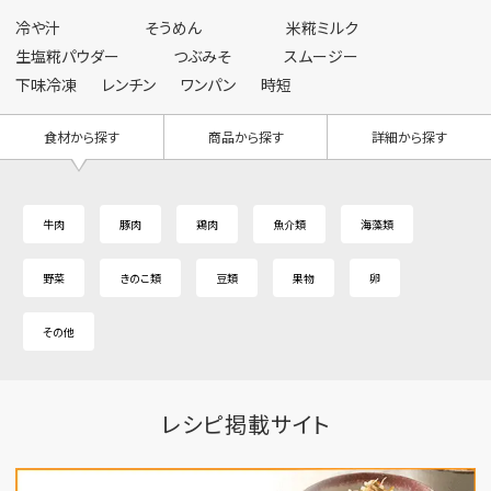
冷や汁
そうめん
米糀ミルク
生塩糀パウダー
つぶみそ
スムージー
下味冷凍
レンチン
ワンパン
時短
食材から探す
商品から探す
詳細から探す
牛肉
豚肉
鶏肉
魚介類
海藻類
野菜
きのこ類
豆類
果物
卵
その他
レシピ掲載サイト