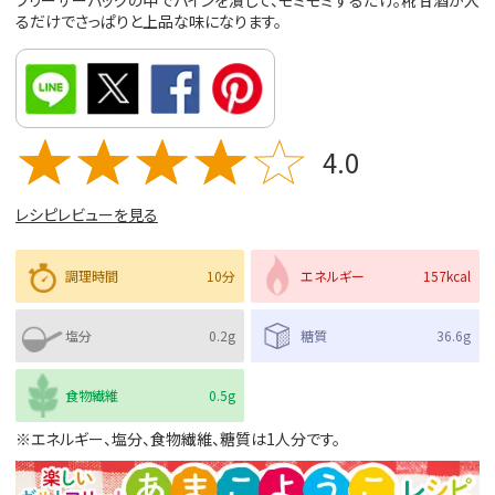
フリーザーバッグの中でパインを潰して、モミモミするだけ。糀甘酒が入
るだけでさっぱりと上品な味になります。
4.0
レシピレビューを見る
調理時間
10分
エネルギー
157kcal
塩分
0.2g
糖質
36.6g
食物繊維
0.5g
※エネルギー、塩分、食物繊維、糖質は1人分です。