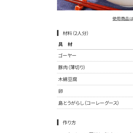
使用商品は
材料（2人分）
具材
ゴーヤー
豚肉（薄切り）
木綿豆腐
卵
島とうがらし（コーレーグース）
作り方