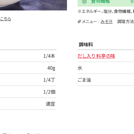
食物繊維
0
※エネルギー、塩分、食物繊維、
こちら
メニュー
みそ汁
調理方法
調味料
1/4本
だし入り 料亭の味
40g
水
1/4丁
ごま油
1/2個
適宜