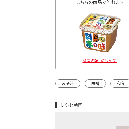
こちらの商品で作れます
料亭の味（だし入り）
みそ汁
味噌
和食
レシピ動画