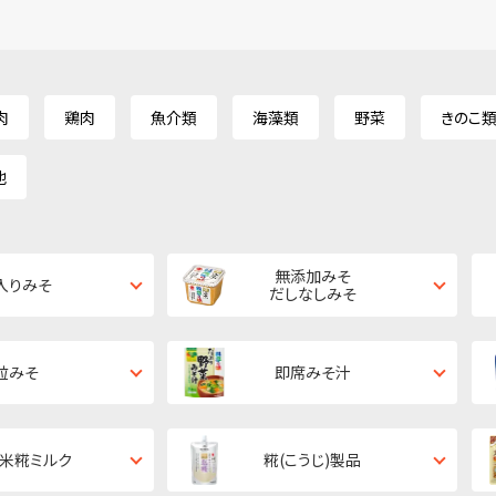
肉
鶏肉
魚介類
海藻類
野菜
きのこ
他
無添加みそ
入りみそ
だしなしみそ
粒みそ
即席みそ汁
・米糀ミルク
糀(こうじ)製品