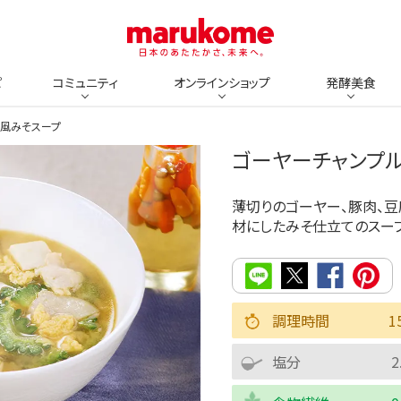
ピ
コミュニティ
オンラインショップ
発酵美食
ー風みそスープ
ゴーヤーチャンプ
薄切りのゴーヤー、豚肉、
材にしたみそ仕立てのスープ
調理時間
1
塩分
2