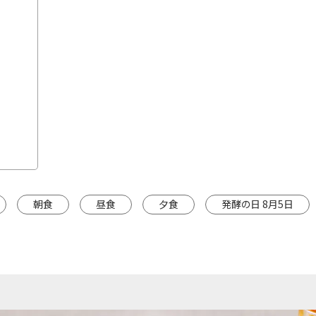
朝食
昼食
夕食
発酵の日 8月5日