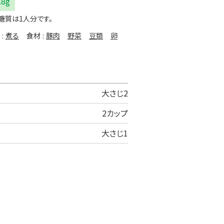
.8g
糖質は1人分です。
煮る
食材
豚肉
野菜
豆類
卵
大さじ2
2カップ
大さじ1