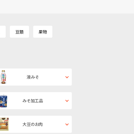
類
豆類
果物
液みそ
みそ加工品
大豆のお肉