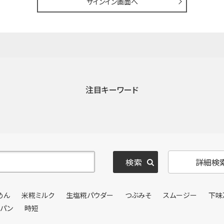
サインイン画面へ
注目キーワード
詳細検
めん
米糀ミルク
生塩糀パウダー
つぶみそ
スムージー
下味
ンパン
時短