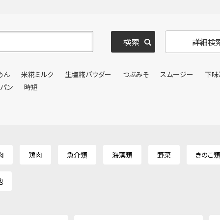
詳細検
めん
米糀ミルク
生塩糀パウダー
つぶみそ
スムージー
下味
ンパン
時短
肉
鶏肉
魚介類
海藻類
野菜
きのこ
他