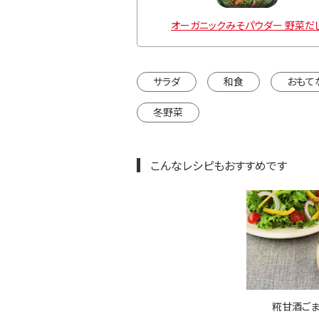
オーガニックみそパウダー 野菜だ
サラダ
和食
おもて
冬野菜
こんなレシピもおすすめです
糀甘酒ごま