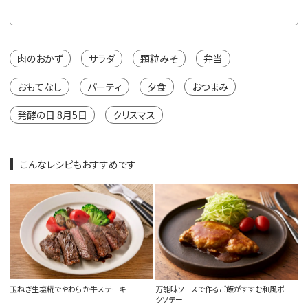
※カートは
肉のおかず
サラダ
顆粒みそ
弁当
おもてなし
パーティ
夕食
おつまみ
発酵の日 8月5日
クリスマス
こんなレシピもおすすめです
玉ねぎ生塩糀でやわらか牛ステーキ
万能味ソースで作るご飯がすすむ和風ポー
クソテー