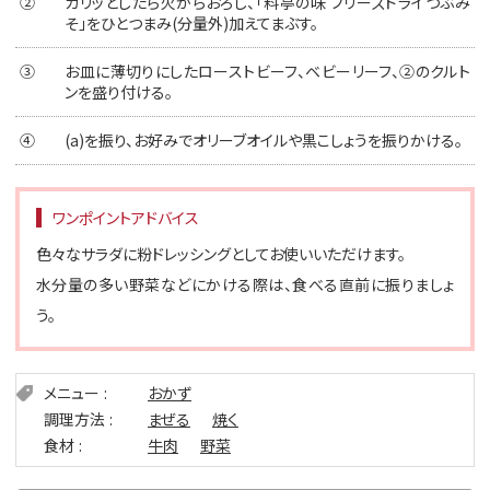
②
カリッとしたら火からおろし、「料亭の味 フリーズドライつぶみ
そ」をひとつまみ(分量外)加えてまぶす。
③
お皿に薄切りにしたローストビーフ、ベビーリーフ、②のクルト
ンを盛り付ける。
④
(a)を振り、お好みでオリーブオイルや黒こしょうを振りかける。
ワンポイントアドバイス
色々なサラダに粉ドレッシングとしてお使いいただけます。
水分量の多い野菜などにかける際は、食べる直前に振りましょ
う。
メニュー
おかず
調理方法
まぜる
焼く
食材
牛肉
野菜