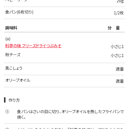
20g
食パン(6枚切り)
1/2枚
調味料
分量
(a)
料亭の味 フリーズドライつぶみそ
小さじ1
粉チーズ
小さじ1
黒こしょう
適量
オリーブオイル
適量
作り方
①
食パンはさいの目に切り、オリーブオイルを熱したフライパンで
焼く。