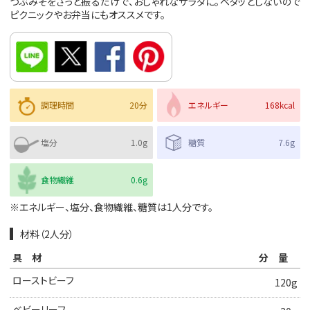
つぶみそをさっと振るだけで、おしゃれなサラダに。ベタッとしないので
ピクニックやお弁当にもオススメです。
調理時間
20分
エネルギー
168kcal
塩分
1.0g
糖質
7.6g
食物繊維
0.6g
※エネルギー、塩分、食物繊維、糖質は1人分です。
材料（2人分）
具材
分量
ローストビーフ
120g
ベビーリーフ