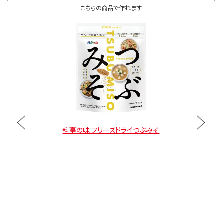
こちらの商品で作れます
顆粒みそ
料亭の味 フリーズドライつぶみそ
料亭の
通常価格
150g×
¥2,106