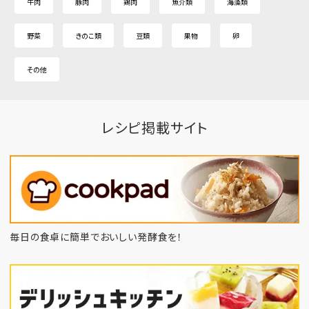
牛肉
豚肉
鶏肉
魚介類
海藻類
野菜
きのこ類
豆類
果物
卵
その他
レシピ掲載サイト
毎日の食卓に簡単でおいしい発酵食を！