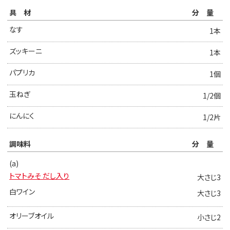
具材
分量
なす
1本
ズッキーニ
1本
パプリカ
1個
玉ねぎ
1/2個
にんにく
1/2片
調味料
分量
(a)
トマトみそ だし入り
大さじ3
白ワイン
大さじ3
オリーブオイル
小さじ2