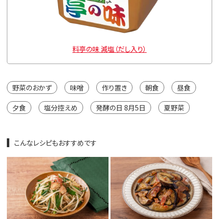
料亭の味 減塩（だし入り）
野菜のおかず
味噌
作り置き
朝食
昼食
夕食
塩分控えめ
発酵の日 8月5日
夏野菜
こんなレシピもおすすめです