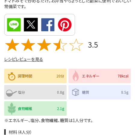
トマトみそで炒めるだけ。お弁当やちょっとした副菜に便利でおいしい
常備菜です。
3.5
レシピレビューを見る
調理時間
20分
エネルギー
78kcal
塩分
0.8g
糖質
8.5g
食物繊維
2.1g
※エネルギー、塩分、食物繊維、糖質は1人分です。
材料（4人分）