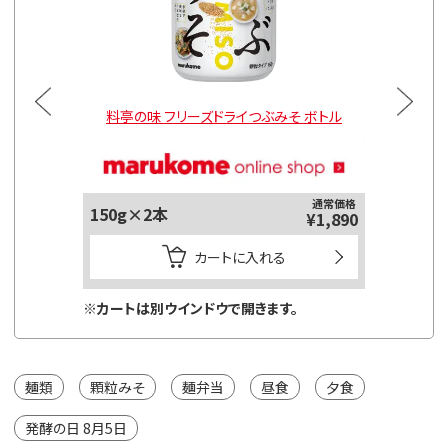
みそ
料亭の味 フリーズドライつぶみそ ボトル
料亭の
通常価格
150g×2本
2本セッ
¥1,890
カートに入れる
※カートは別ウインドウで開きます。
※カートは
麺類
顆粒みそ
麺弁当
昼食
夕食
発酵の日 8月5日