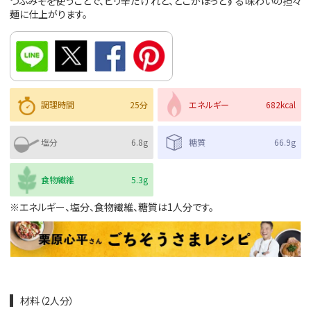
つぶみそを使うことで、ピリ辛だけれど、どこかほっとする味わいの担々
麺に仕上がります。
調理時間
25分
エネルギー
682kcal
塩分
6.8g
糖質
66.9g
食物繊維
5.3g
※エネルギー、塩分、食物繊維、糖質は1人分です。
材料（2人分）