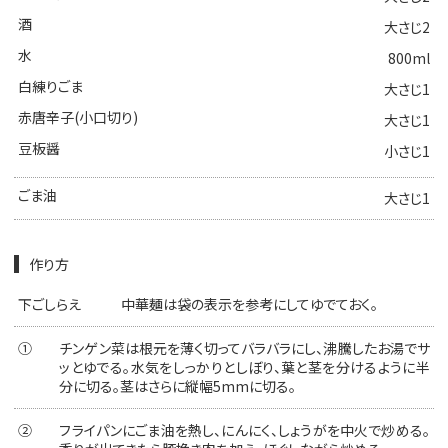
酒
大さじ2
水
800ml
白練りごま
大さじ1
赤唐辛子(小口切り)
大さじ1
豆板醤
小さじ1
ごま油
大さじ1
作り方
下ごしらえ
中華麺は袋の表示を参考にしてゆでておく。
①
チンゲン菜は根元を薄く切ってバラバラにし、沸騰したお湯でサ
ッとゆでる。水気をしっかりとしぼり、葉と茎を分けるように半
分に切る。茎はさらに縦幅5mmに切る。
②
フライパンにごま油を熱し、にんにく、しょうがを中火で炒める。