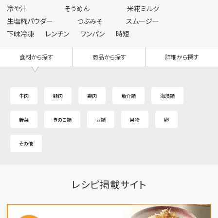
冷や汁
そうめん
米糀ミルク
生塩糀パウダー
つぶみそ
スムージー
下味冷凍
レンチン
ワンパン
時短
食材から探す
商品から探す
詳細から探す
牛肉
豚肉
鶏肉
魚介類
海藻類
野菜
きのこ類
豆類
果物
卵
その他
レシピ掲載サイト