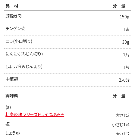
具材
分量
豚挽き肉
150g
チンゲン菜
1束
ニラ(小口切り)
30g
にんにく(みじん切り)
1片
しょうが(みじん切り)
1片
中華麺
2人分
調味料
分量
(a)
料亭の味 フリーズドライつぶみそ
大さじ3
塩
小さじ1/4
しょうゆ
大さじ2