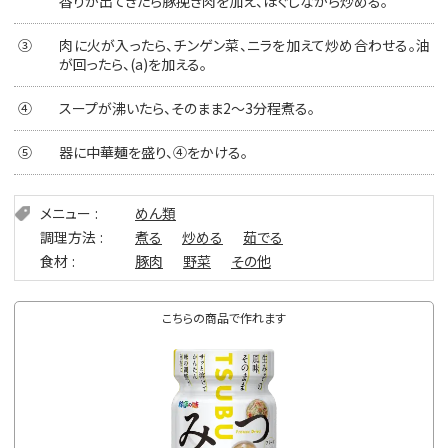
香りが出てきたら豚挽き肉を加え、ほぐしながら炒める。
③
肉に火が入ったら、チンゲン菜、ニラを加えて炒め合わせる。油
が回ったら、(a)を加える。
④
スープが沸いたら、そのまま2～3分程煮る。
⑤
器に中華麺を盛り、④をかける。
メニュー
めん類
調理方法
煮る
炒める
茹でる
食材
豚肉
野菜
その他
こちらの商品で作れます