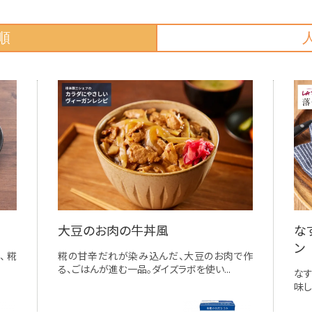
順
大豆のお肉の牛丼風
な
ン
 糀
糀の甘辛だれが染み込んだ、大豆のお肉で作
る、ごはんが進む一品。ダイズラボを使い...
な
味し