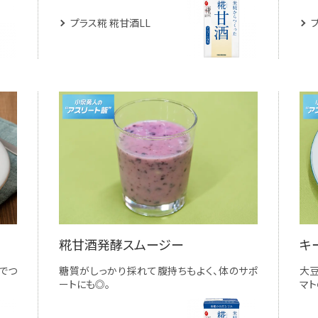
プラス糀 糀甘酒LL
糀甘酒発酵スムージー
キ
でつ
糖質がしっかり採れて腹持ちもよく、体のサポ
大豆
ートにも◎。
マト