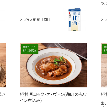
の、
プラス糀 糀甘酒LL
焼き
糀甘酒コック・オ・ヴァン(鶏肉の赤ワ
糀
イン煮込み)
生し