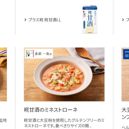
プラス糀 糀甘酒LL
糀甘酒のミネストローネ
大
ン
生地
糀甘酒と大豆粉を使用したグルテンフリーのミ
ネストローネです。食べきりサイズの簡...
ヘ