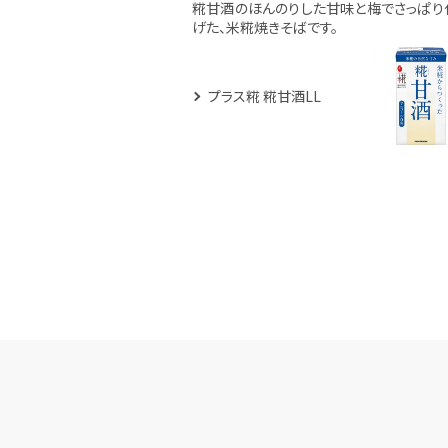
糀甘酒のほんのりした甘味と梅でさっぱり
げた、米糀焼きそばです。
プラス糀 糀甘酒LL