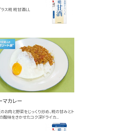
プラス糀 糀甘酒LL
ーマカレー
のお肉と野菜をじっくり炒め、糀の甘みとト
の酸味をきかせたコク深ドライカ...