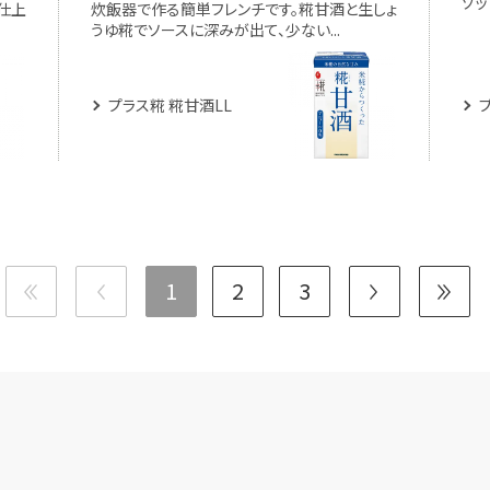
ゾッ
仕上
炊飯器で作る簡単フレンチです。糀甘酒と生しょ
うゆ糀でソースに深みが出て、少ない...
プラス糀 糀甘酒LL
1
2
3