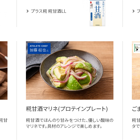
プラス糀 糀甘酒LL
糀甘酒マリネ(プロテインプレート)
ご
糀甘
糀甘酒でほんのり甘みをつけた、優しい酸味の
糀
マリネです。具材のアレンジで楽しめます。
タで