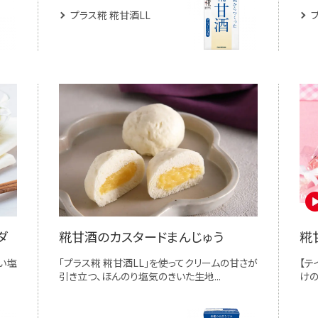
プラス糀 糀甘酒LL
ダ
糀甘酒のカスタードまんじゅう
糀
い塩
「プラス糀 糀甘酒LL」を使ってクリームの甘さが
【テ
引き立つ、ほんのり塩気のきいた生地...
けの