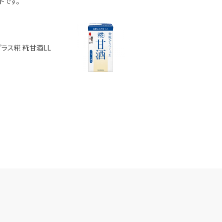
トです。
プラス糀 糀甘酒LL