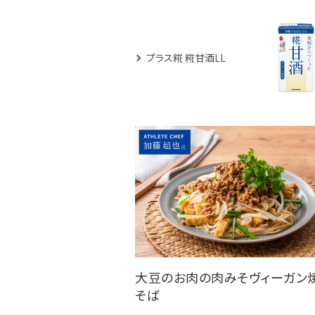
プラス糀 糀甘酒LL
大豆のお肉の肉みそヴィーガン
そば