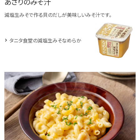
あさりのみそ汁
減塩生みそで作る貝のだしが美味しいみそ汁です。
タニタ食堂の減塩生みそなめらか