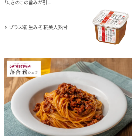
り、きのこの旨みが引...
プラス糀 生みそ 糀美人熟甘