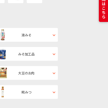
液みそ
みそ加工品
大豆のお肉
糀みつ