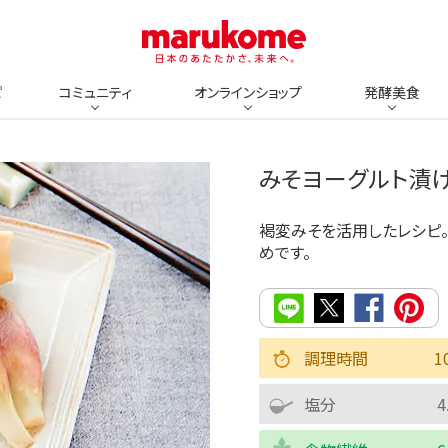
ピ
コミュニティ
オンラインショップ
発酵美食
みそヨーグルト漬
褐変みそを活用したレシピ
めです。
調理時間
1
塩分
4