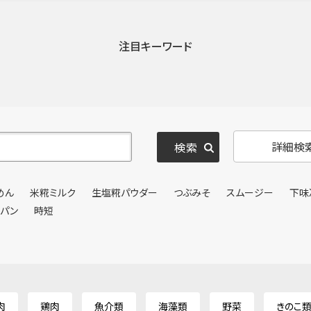
注目キーワード
詳細検
めん
米糀ミルク
生塩糀パウダー
つぶみそ
スムージー
下味
ンパン
時短
肉
鶏肉
魚介類
海藻類
野菜
きのこ