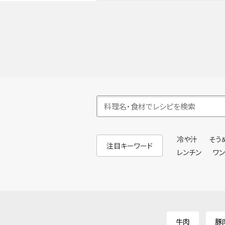
冷や汁
そう
注目キーワード
レンチン
ワ
牛肉
豚