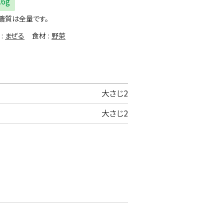
.6g
糖質は全量です。
まぜる
食材
野菜
大さじ2
大さじ2