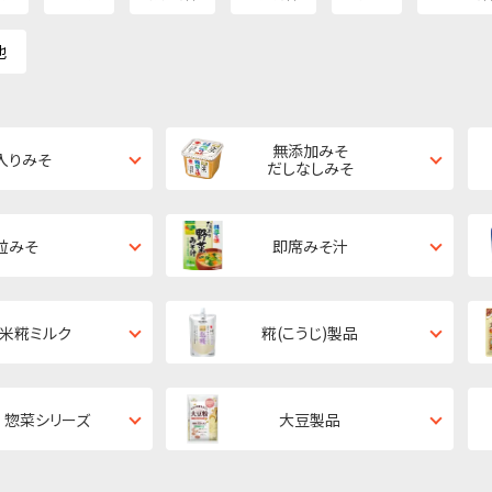
他
無添加みそ
入りみそ
だしなしみそ
粒みそ
即席みそ汁
・米糀ミルク
糀(こうじ)製品
 惣菜シリーズ
大豆製品