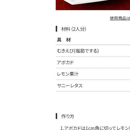
使用商品は
材料（2人分）
具材
むきえび(塩茹でする)
アボカド
レモン果汁
サニーレタス
作り方
1.
アボカドは1cm角に切ってレモン