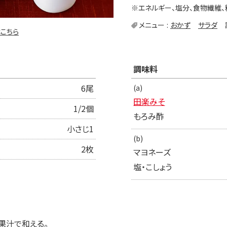
※エネルギー、塩分、食物繊維、
メニュー
おかず
サラダ
こちら
調味料
6尾
(a)
田楽みそ
1/2個
もろみ酢
小さじ1
(b)
2枚
マヨネーズ
塩・こしょう
果汁で和える。