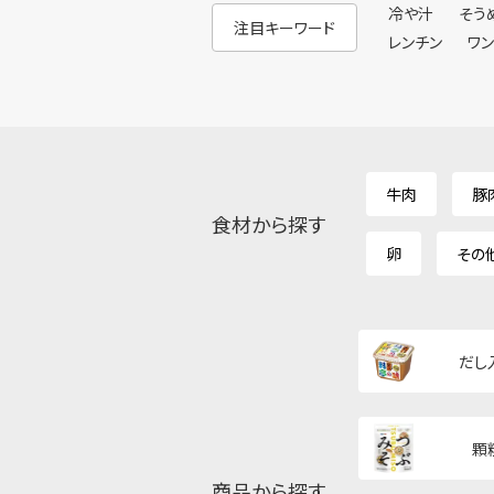
冷や汁
そう
注目キーワード
レンチン
ワ
牛肉
豚
食材から探す
卵
その
だし
顆
商品から探す