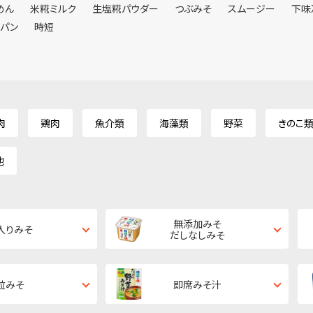
めん
米糀ミルク
生塩糀パウダー
つぶみそ
スムージー
下味
ンパン
時短
肉
鶏肉
魚介類
海藻類
野菜
きのこ
他
無添加みそ
入りみそ
だしなしみそ
粒みそ
即席みそ汁