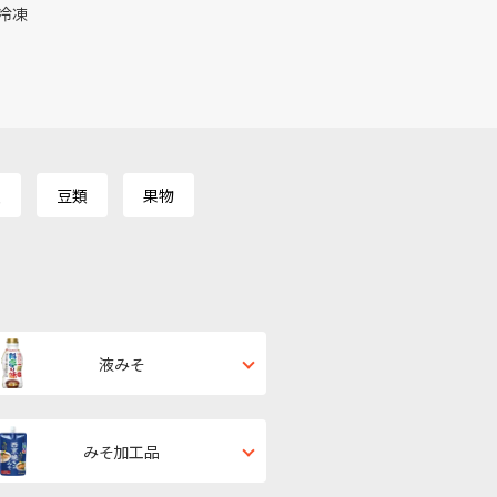
冷凍
類
豆類
果物
液みそ
みそ加工品