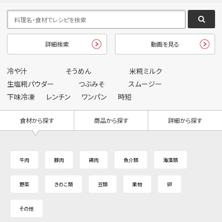
詳細検索
動画を見る
冷や汁
そうめん
米糀ミルク
生塩糀パウダー
つぶみそ
スムージー
下味冷凍
レンチン
ワンパン
時短
食材から探す
商品から探す
詳細から探す
牛肉
豚肉
鶏肉
魚介類
海藻類
野菜
きのこ類
豆類
果物
卵
その他