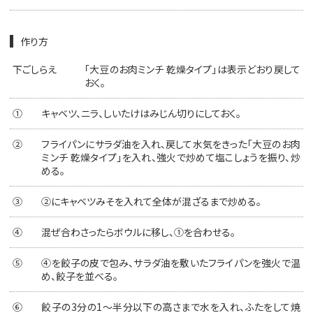
作り方
下ごしらえ
「大豆のお肉ミンチ 乾燥タイプ」は表示どおり戻して
おく。
①
キャベツ、ニラ、しいたけはみじん切りにしておく。
②
フライパンにサラダ油を入れ、戻して水気をきった「大豆のお肉
ミンチ 乾燥タイプ」を入れ、強火で炒めて塩こしょうを振り、炒
める。
③
②にキャベツみそを入れて全体が混ざるまで炒める。
④
混ぜ合わさったらボウルに移し、①を合わせる。
⑤
④を餃子の皮で包み、サラダ油を敷いたフライパンを強火で温
め、餃子を並べる。
⑥
餃子の3分の1～半分以下の高さまで水を入れ、ふたをして焼