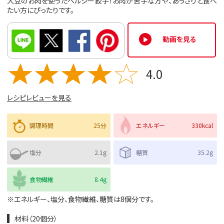
大豆のお肉を使ったヘルシー餃子！お肉が苦手な方や、あっさりと食べ
たい方にぴったりです。
動画を見る
4.0
レシピレビューを見る
調理時間
25分
エネルギー
330kcal
塩分
2.1g
糖質
35.2g
食物繊維
8.4g
※エネルギー、塩分、食物繊維、糖質は8個分です。
材料（20個分）