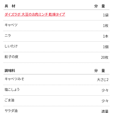
具材
分量
ダイズラボ 大豆のお肉ミンチ 乾燥タイプ
1袋
キャベツ
1枚
ニラ
1本
しいたけ
1個
餃子の皮
20枚
調味料
分量
キャベツみそ
大さじ2
塩こしょう
少々
ごま油
少々
サラダ油
適量