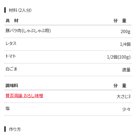
材料（2人分）
具材
分量
豚バラ肉(しゃぶしゃぶ用)
200g
レタス
1/4個
トマト
1/2個(100g)
白ごま
適量
調味料
分量
賛否両論 おろし味噌
大さじ3
塩
少々
作り方