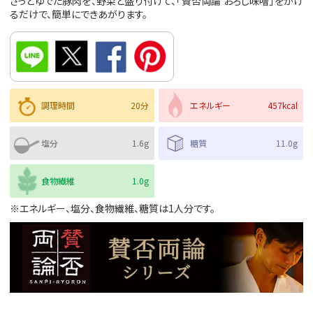
さっとゆでた豚肉を、野菜と盛り付けて、「賛否両論 おろし味噌」をかけ
るだけで、簡単にできあがります。
調理時間
20分
エネルギー
457kcal
塩分
1.6g
糖質
11.0g
食物繊維
1.0g
※エネルギー、塩分、食物繊維、糖質は1人分です。