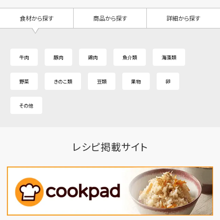
食材から探す
商品から探す
詳細から探す
牛肉
豚肉
鶏肉
魚介類
海藻類
野菜
きのこ類
豆類
果物
卵
その他
レシピ掲載サイト