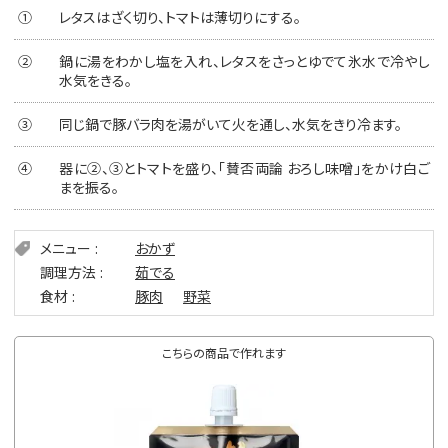
①
レタスはざく切り、トマトは薄切りにする。
②
鍋に湯をわかし塩を入れ、レタスをさっとゆでて氷水で冷やし
水気をきる。
③
同じ鍋で豚バラ肉を湯がいて火を通し、水気をきり冷ます。
④
器に②、③とトマトを盛り、「賛否両論 おろし味噌」をかけ白ご
まを振る。
メニュー
おかず
調理方法
茹でる
食材
豚肉
野菜
こちらの商品で作れます