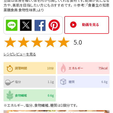
豆腐は体液を補い、体を内から潤してくれる食材です。乾燥が気になる
方や、美肌を目指したい方にもおすすめです。 ※参考：「食養生の知恵
薬膳食典 食物性味表」より
動画を見る
5.0
レシピレビューを見る
調理時間
10分
エネルギー
75kcal
塩分
1.1g
糖質
6.8g
食物繊維
0.6g
※エネルギー、塩分、食物繊維、糖質は1個分です。