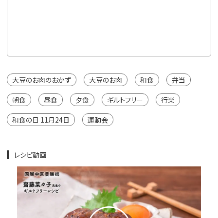
※カートは
大豆のお肉のおかず
大豆のお肉
和食
弁当
朝食
昼食
夕食
ギルトフリー
行楽
和食の日 11月24日
運動会
レシピ動画