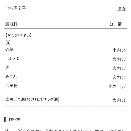
七味唐辛子
適宜
調味料
分量
【照り焼きダレ】
(a)
砂糖
小さじ4
しょうゆ
大さじ2
酒
大さじ2
みりん
大さじ2
片栗粉
小さじ1/2
太白ごま油(なければサラダ油)
大さじ1
作り方
①
(a)を合わせる。長ねぎはみじん切りにする。ボウルにつくねの