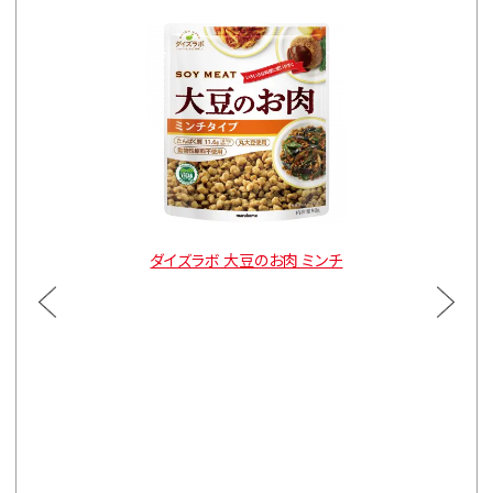
ルトタイプ
ダイズラボ 大豆のお肉 ミンチ
ダイズラ
通常価格
3袋
¥900
通常価格
5袋
¥1,470