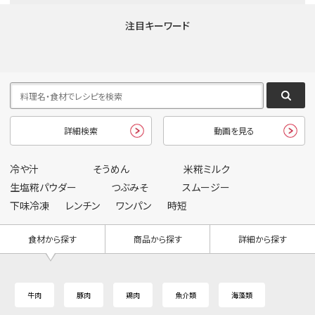
注目キーワード
詳細検索
動画を見る
冷や汁
そうめん
米糀ミルク
生塩糀パウダー
つぶみそ
スムージー
下味冷凍
レンチン
ワンパン
時短
食材から探す
商品から探す
詳細から探す
牛肉
豚肉
鶏肉
魚介類
海藻類