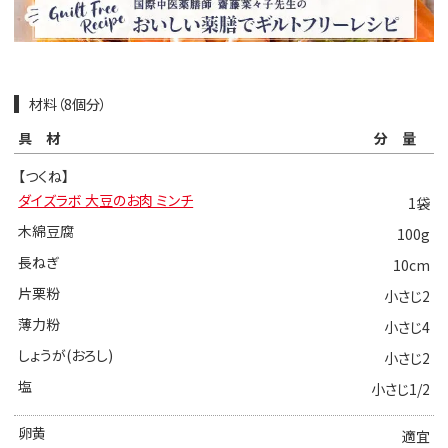
材料（8個分）
具材
分量
【つくね】
ダイズラボ 大豆のお肉 ミンチ
1袋
木綿豆腐
100g
長ねぎ
10cm
片栗粉
小さじ2
薄力粉
小さじ4
しょうが(おろし)
小さじ2
塩
小さじ1/2
卵黄
適宜