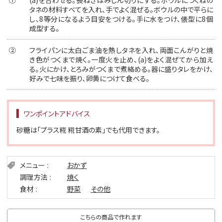
タネの材料すべてを入れ、手でよく混ぜる。ボウルの中で平らに
し、8等分になるよう目安をつける。手に水をつけ、俵型に8個
成型する。
②
フライパンに太白ごま油を熱しタネを入れ、両面こんがりと焼
き色がつくまで焼く。一度火を止め、(a)をよく混ぜてから加え
る。火にかけ、とろみがつくまで煮絡める。器に盛りタレをかけ、
好みで七味を振り、卵黄につけて食べる。
ワンポイントアドバイス
砂糖は「プラス糀 糀甘酒の素」でも代用できます。
メニュー
おかず
調理方法
焼く
食材
野菜
その他
こちらの商品で作れます