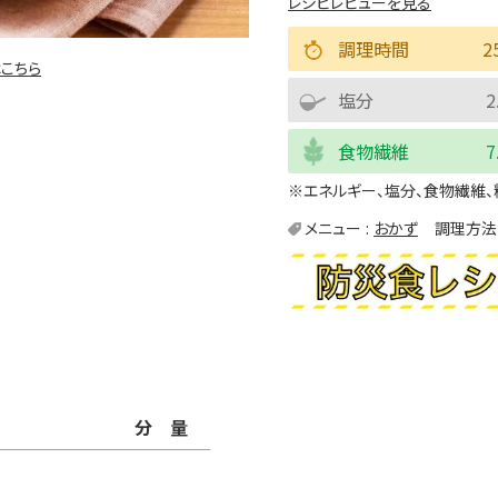
レシピレビューを見る
調理時間
2
こちら
塩分
2
食物繊維
7
※エネルギー、塩分、食物繊維、
メニュー
おかず
調理方法
分量