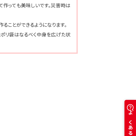
れて作っても美味しいです。災害時は
作ることができるようになります。
たポリ袋はなるべく中身を広げた状
ズラボ 大豆のお肉 スライス
ダイズラボ 大豆のお肉スライス
トタイプ
通
3袋
カートに入れる
通
5袋
¥