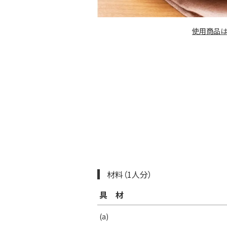
使用商品は
材料（1人分）
具材
(a)