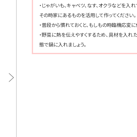
・じゃがいも、キャベツ、なす、オクラなどを入
その時家にあるものを活用して作ってください。
・普段から慣れておくと、もしもの時臨機応変に
・野菜に熱を伝えやすくするため、具材を入れ
態で鍋に入れましょう。
ダイズラボ 大豆のお肉スライス レトル
ダイ
トタイプ
通常価格
3袋
¥900
カートに入れる
通常価格
5袋
¥1,470