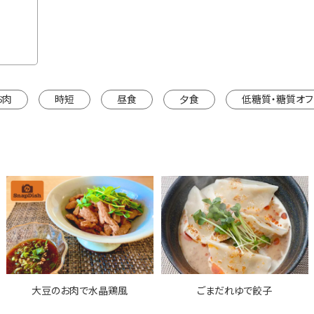
カートに入れる
※カートは別ウインドウで開きます。
お肉
時短
昼食
夕食
低糖質・糖質オフ
大豆のお肉で水晶鶏風
ごまだれゆで餃子