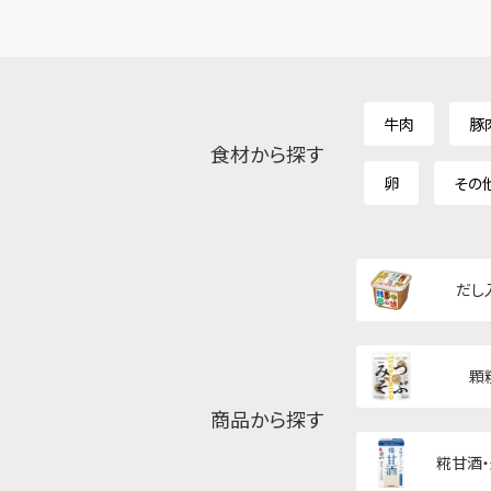
牛肉
豚
食材から探す
卵
その
だし
顆
商品から探す
糀甘酒