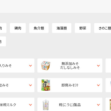
肉
鶏肉
魚介類
海藻類
野菜
きのこ
他
無添加みそ
入りみそ
だしなしみそ
粒みそ
即席みそ汁
・米糀ミルク
糀(こうじ)製品