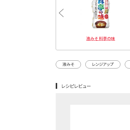
料亭の味 大容量860g
液みそ 料亭の味
液みそ
レンジアップ
レシピレビュー