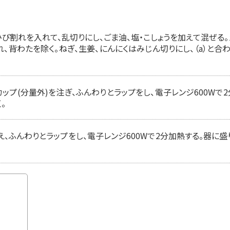
び割れを入れて、乱切りにし、ごま油、塩・こしょうを加えて混ぜる
、背わたを除く。ねぎ、生姜、にんにくはみじん切りにし、（a）と合
カップ(分量外)を注ぎ、ふんわりとラップをし、電子レンジ600Wで
。
え、ふんわりとラップをし、電子レンジ600Wで2分加熱する。器に盛り