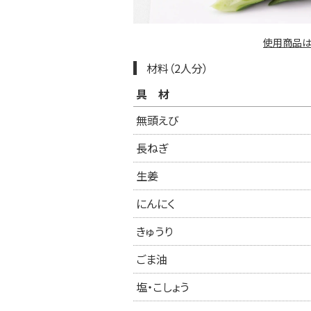
使用商品は
材料（2人分）
具材
無頭えび
長ねぎ
生姜
にんにく
きゅうり
ごま油
塩・こしょう