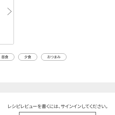
液みそ 料亭の味 大容量860g
昼食
夕食
おつまみ
レシピレビューを書くには、
サインインしてください。