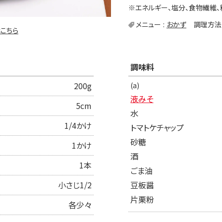
※エネルギー、塩分、食物繊維、
メニュー
おかず
調理方法
こちら
調味料
200g
(a)
液みそ
5cm
水
1/4かけ
トマトケチャップ
砂糖
1かけ
酒
1本
ごま油
小さじ1/2
豆板醤
片栗粉
各少々