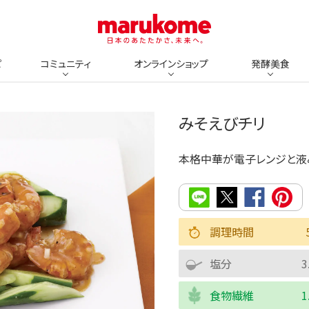
ピ
コミュニティ
オンラインショップ
発酵美食
みそえびチリ
本格中華が電子レンジと液
調理時間
塩分
3
食物繊維
1