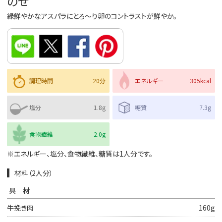
のせ
緑鮮やかなアスパラにとろ〜り卵のコントラストが鮮やか。
調理時間
20分
エネルギー
305kcal
塩分
1.8g
糖質
7.3g
食物繊維
2.0g
※エネルギー、塩分、食物繊維、糖質は1人分です。
材料（2人分）
具材
牛挽き肉
160g