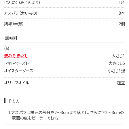
にんにく（みじん切り）
1片
アスパラ（太いもの）
8本
鶏卵（半熟）
2個
調味料
(a)
液みそ 赤だし
大さじ1
トマトペースト
大さじ1.5
オイスターソース
小さじ1強
オリーブオイル
適宜
作り方
1.
アスパラは根元の部分を2〜3cm切り落とし、さらに下2〜3cmの
表面の皮をピーラーでむく。