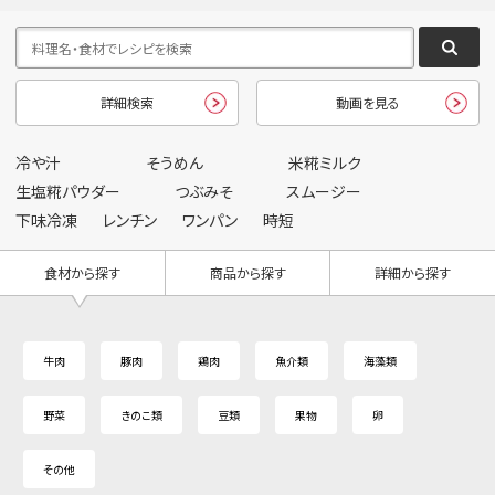
詳細検索
動画を見る
冷や汁
そうめん
米糀ミルク
生塩糀パウダー
つぶみそ
スムージー
下味冷凍
レンチン
ワンパン
時短
食材から探す
商品から探す
詳細から探す
牛肉
豚肉
鶏肉
魚介類
海藻類
野菜
きのこ類
豆類
果物
卵
その他