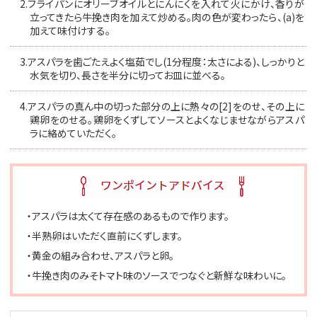
2.
フライパンにオリーブオイルとにんにくを入れて火にかけ、香りが
立ってきたら牛挽き肉を加えて炒める。肉の色が変わったら、(a)を
加えて味付けする。
3.
アスパラを歯ごたえよく塩茹でし(1分程度：太さによる)、しっかりと
水気を切り、長さを半分に切ってお皿に並べる。
4.
アスパラの真ん中の切った部分の上に熱々の[2]をのせ、その上に
鶏卵をのせる。鶏卵をくずしてソースとよくなじませながらアスパ
ラに絡めていただく。
・アスパラは太くて存在感のあるもので作ります。
・半熟卵はいただく直前にくずします。
・黄金の組み合わせ、アスパラと卵。
・牛挽き肉のみそトマト味のソースでつなぐと新鮮な味わいに。