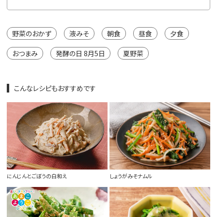
野菜のおかず
液みそ
朝食
昼食
夕食
おつまみ
発酵の日 8月5日
夏野菜
こんなレシピもおすすめです
にんじんとごぼうの白和え
しょうがみそナムル