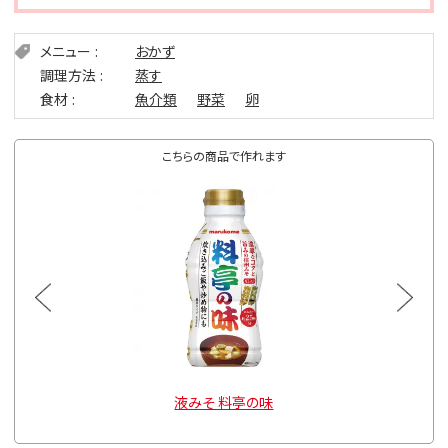
メニュー
おかず
調理方法
蒸す
食材
魚介類
野菜
卵
こちらの商品で作れます
g
液みそ 料亭の味