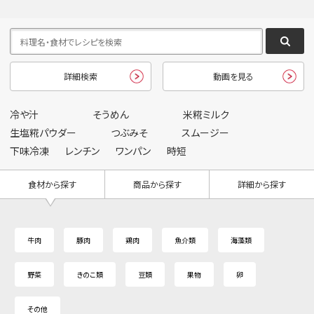
詳細検索
動画を見る
冷や汁
そうめん
米糀ミルク
生塩糀パウダー
つぶみそ
スムージー
下味冷凍
レンチン
ワンパン
時短
食材から探す
商品から探す
詳細から探す
牛肉
豚肉
鶏肉
魚介類
海藻類
野菜
きのこ類
豆類
果物
卵
その他