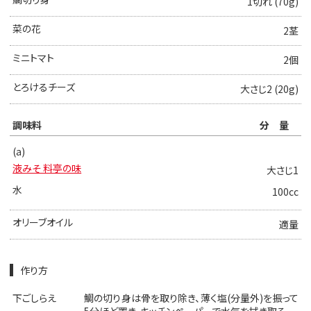
1切れ (70g)
菜の花
2茎
ミニトマト
2個
とろけるチーズ
大さじ2 (20g)
調味料
分量
(a)
液みそ 料亭の味
大さじ1
水
100cc
オリーブオイル
適量
作り方
下ごしらえ
鯛の切り身は骨を取り除き、薄く塩(分量外)を振って
5分ほど置き、キッチンペーパーで水気を拭き取る。