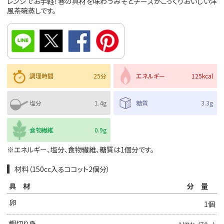
レンジでお手軽！春の具材を味わうみそとチーズがこっくりおいしい洋
風茶碗蒸しです。
調理時間
25分
エネルギー
125kcal
塩分
1.4g
糖質
3.3g
食物繊維
0.9g
※エネルギー、塩分、食物繊維、糖質は1個分です。
材料（150cc入るココット2個分）
具材
分量
卵
1個
鯛切り身