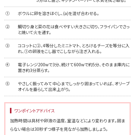
①
ボウルに卵を溶きほぐし、(a)を混ぜ合わせる。
②
鯛切り身と菜の花は食べやすい大きさに切り、フライパンでさっ
と焼いて火を通す。
③
ココットに②、4等分したミニトマト、とろけるチーズを等分に入
れ、①の卵液をこし器でこしながら注ぎ入れる。
④
電子レンジ200wで3分、続けて600wで約5分、そのまま庫内に
置き約3分蒸らす。
⑤
やさしく振ってみて中心までしっかり固まっていれば、オリーブ
オイルを垂らして出来上がり。
ワンポイントアドバイス
加熱時間は具材や卵液の温度、室温などにより変わります。固ま
らない場合は30秒ずつ様子を見ながら加熱しましょう。