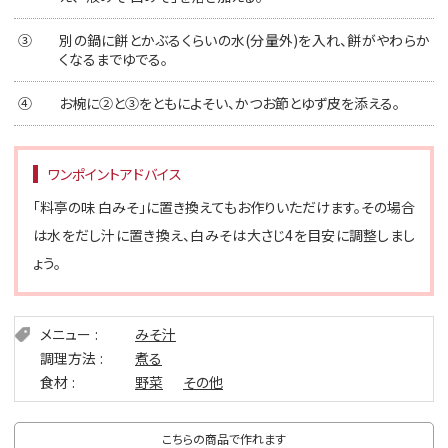
③
別の鍋に餅とかぶるくらいの水(分量外)を入れ、餅がやわらか
くなるまでゆでる。
④
お椀に②と③をともによそい、かつお節とゆず皮を添える。
ワンポイントアドバイス
「料亭の味 白みそ」に置き換えてもお作りいただけます。その場合
は水をだし汁に置き換え、白みそは大さじ4を目安に調整しまし
ょう。
メニュー
みそ汁
調理方法
煮る
食材
野菜
その他
こちらの商品で作れます