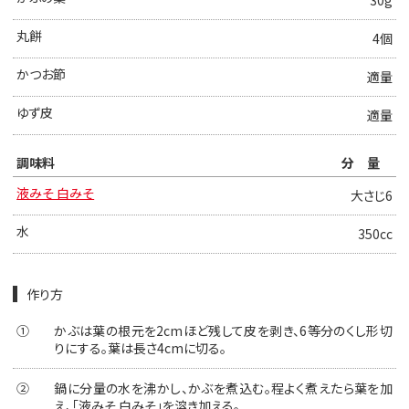
30g
丸餅
4個
かつお節
適量
ゆず皮
適量
調味料
分量
液みそ 白みそ
大さじ6
水
350cc
作り方
①
かぶは葉の根元を2cmほど残して皮を剥き、6等分のくし形切
りにする。葉は長さ4cmに切る。
②
鍋に分量の水を沸かし、かぶを煮込む。程よく煮えたら葉を加
え、「液みそ 白みそ」を溶き加える。