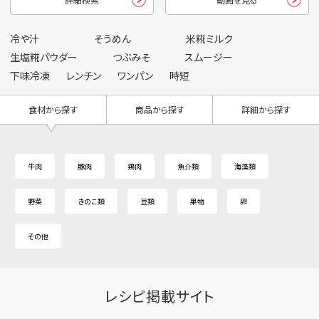
冷や汁
そうめん
米糀ミルク
生塩糀パウダー
つぶみそ
スムージー
下味冷凍
レンチン
ワンパン
時短
食材から探す
商品から探す
詳細から探す
牛肉
豚肉
鶏肉
魚介類
海藻類
野菜
きのこ類
豆類
果物
卵
その他
レシピ掲載サイト