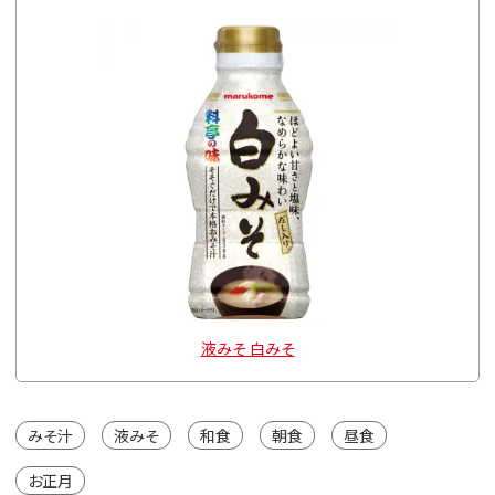
液みそ 白みそ
みそ汁
液みそ
和食
朝食
昼食
お正月