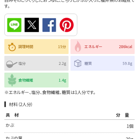
白みそのこっくりしたおつゆに、ごろっとかぶが入った福井県のお雑煮で
す。
調理時間
15分
エネルギー
286kcal
塩分
2.2g
糖質
59.8g
食物繊維
1.4g
※エネルギー、塩分、食物繊維、糖質は1人分です。
材料（2人分）
具材
分量
かぶ
1個
かぶの葉