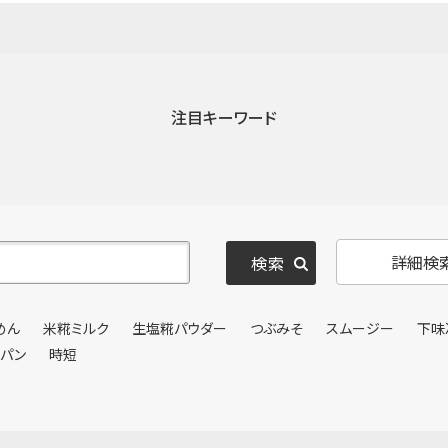
注目キーワード
詳細検
めん
米糀ミルク
生塩糀パウダー
つぶみそ
スムージー
下味
ンパン
時短