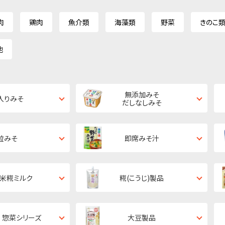
肉
鶏肉
魚介類
海藻類
野菜
きのこ
他
無添加みそ
入りみそ
だしなしみそ
粒みそ
即席みそ汁
・米糀ミルク
糀(こうじ)製品
 惣菜シリーズ
大豆製品