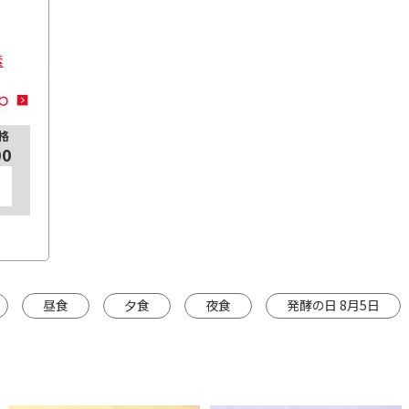
素
格
00
昼食
夕食
夜食
発酵の日 8月5日