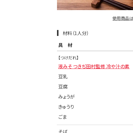
使用商品は
材料（1人分）
具材
【つけだれ】
液みそ つきぢ田村監修 冷や汁の素
豆乳
豆腐
みょうが
きゅうり
ごま
そば