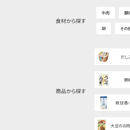
牛肉
豚
食材から探す
卵
その
だし
顆
商品から探す
糀甘酒
大豆のお肉