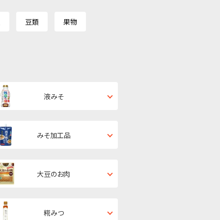
類
豆類
果物
液みそ
みそ加工品
大豆のお肉
糀みつ