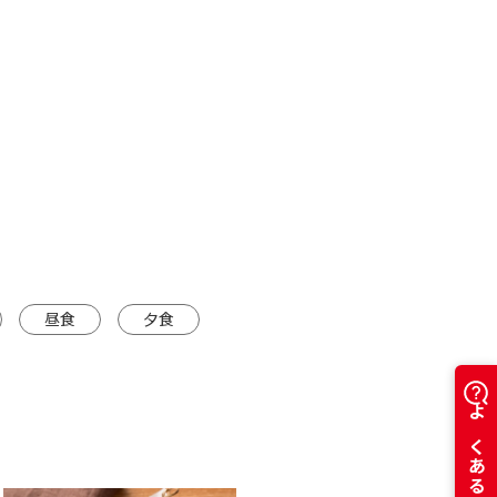
カートに入れる
糀美人生みそ3種
通
¥
食べ比べセット
カートに入れる
※カートは別ウインドウで開きます
昼食
夕食