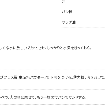
卵
パン粉
サラダ油
て冷水に放し、パリッとさせ、しっかりと水気をきっておく。
「プラス糀 生塩糀パウダー」で下味をつける。薄力粉、溶き卵、パン
ャベツ、②の順に乗せて、もう一枚の食パンでサンドする。