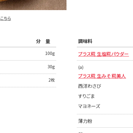
こちら
分量
調味料
100g
プラス糀 生塩糀パウダー
30g
(a)
プラス糀 生みそ 糀美人
2枚
西洋わさび
すりごま
マヨネーズ
薄力粉