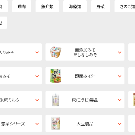
肉
鶏肉
魚介類
海藻類
野菜
きのこ
他
無添加みそ
入りみそ
だしなしみそ
粒みそ
即席みそ汁
・米糀ミルク
糀(こうじ)製品
 惣菜シリーズ
大豆製品