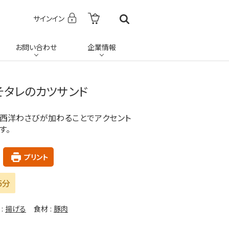
サインイン
お問い合わせ
企業情報
そタレのカツサンド
西洋わさびが加わることでアクセント
す。
プリント
5分
揚げる
食材
豚肉