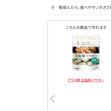
④
馴染んだら、食べやすい大きさ
こちらの商品で作れます
ス糀 生みそ 糀美人
プラス糀 生塩糀パウダー
通常価格
3
¥1,674