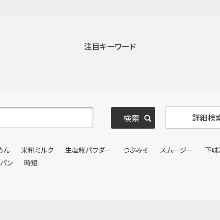
注目キーワード
詳細検
めん
米糀ミルク
生塩糀パウダー
つぶみそ
スムージー
下味
ンパン
時短