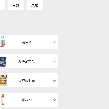
類
豆類
果物
液みそ
みそ加工品
大豆のお肉
糀みつ