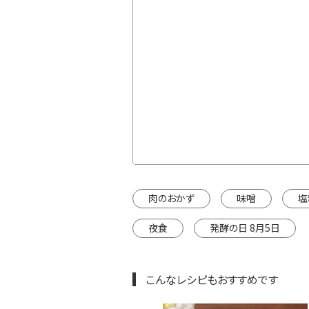
カートに入れる
みそ3種
通常価格
¥1,782
セット
カートに入れる
インドウで開きます。
肉のおかず
味噌
塩
夜食
発酵の日 8月5日
こんなレシピもおすすめです