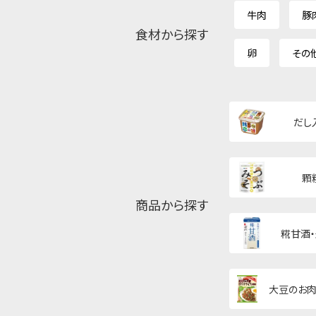
牛肉
豚
食材から探す
卵
その
だし
顆
商品から探す
糀甘酒
大豆のお肉