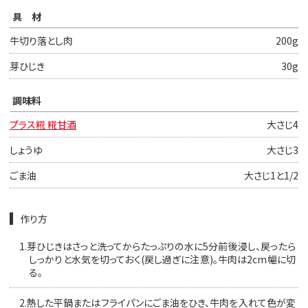
具材
牛切り落とし肉
200g
芽ひじき
30g
調味料
プラス糀 糀甘酒
大さじ4
しょうゆ
大さじ3
ごま油
大さじ1と1/2
作り方
1.
芽ひじきはさっと洗ってからたっぷりの水に5分前後浸し、戻ったら
しっかりと水気を切っておく(戻し過ぎに注意)。牛肉は2cm幅に切
る。
2.
熱した平鍋またはフライパンにごま油をひき、牛肉を入れて色が変