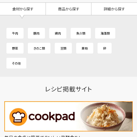
食材から探す
商品から探す
詳細から探す
牛肉
豚肉
鶏肉
魚介類
海藻類
野菜
きのこ類
豆類
果物
卵
その他
レシピ掲載サイト