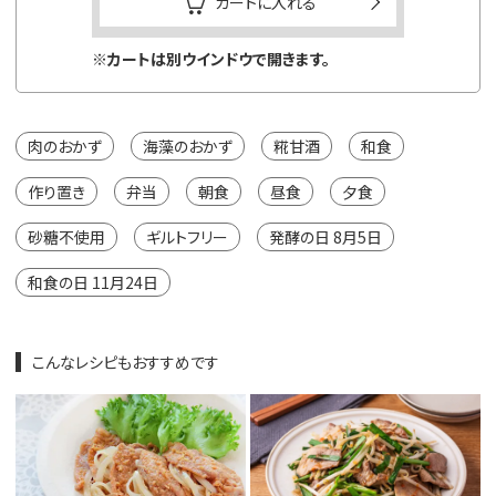
カートに入れる
※カートは別ウインドウで開きます。
※カートは
肉のおかず
海藻のおかず
糀甘酒
和食
作り置き
弁当
朝食
昼食
夕食
砂糖不使用
ギルトフリー
発酵の日 8月5日
和食の日 11月24日
こんなレシピもおすすめです