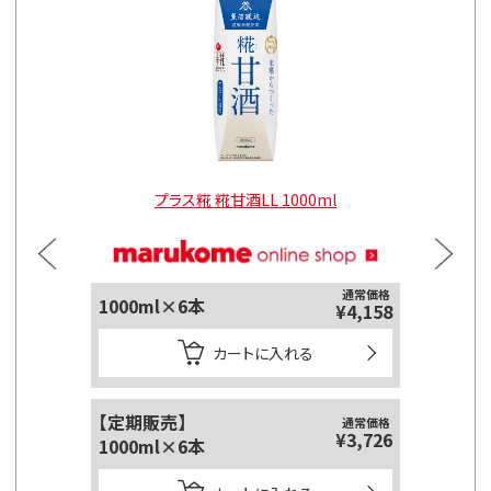
l
プラス糀 糀甘酒LL 1000ml
通常価格
1000ml×6本
125ml
¥4,158
カートに入れる
【定期販売】
【定期販
通常価格
¥3,726
1000ml×6本
125ml