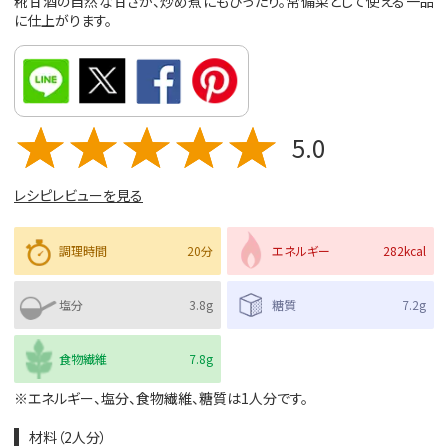
糀甘酒の自然な甘さが、炒め煮にもぴったり。常備菜として使える一品
に仕上がります。
5.0
レシピレビューを見る
調理時間
20分
エネルギー
282kcal
塩分
3.8g
糖質
7.2g
食物繊維
7.8g
※エネルギー、塩分、食物繊維、糖質は1人分です。
材料（2人分）