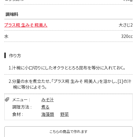
調味料
プラス糀 生みそ 糀美人
大さじ2
水
320cc
作り方
1.
汁椀に小口切りにしたオクラととろろ昆布を等分に入れておく。
2.
分量の水を煮立たせ、「プラス糀 生みそ 糀美人」を溶かし、[1]の汁
椀に等分によそう。
メニュー
みそ汁
調理方法
煮る
食材
海藻類
野菜
こちらの商品で作れます