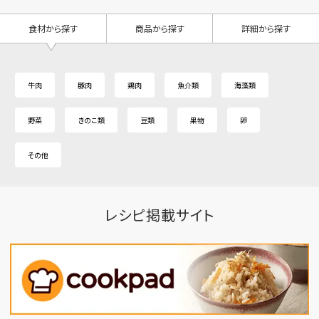
食材から探す
商品から探す
詳細から探す
牛肉
豚肉
鶏肉
魚介類
海藻類
野菜
きのこ類
豆類
果物
卵
その他
レシピ掲載サイト