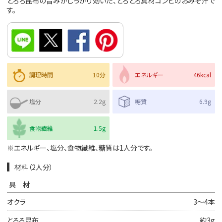
とろろ昆布の旨みがしっかり効いた、とろとろ具材コンビのおみそ汁で
す。
調理時間
10分
エネルギー
46kcal
塩分
2.2g
糖質
6.9g
食物繊維
1.5g
※エネルギー、塩分、食物繊維、糖質は1人分です。
材料（2人分）
具材
オクラ
3～4本
とろろ昆布
約3g