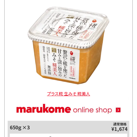
プラス糀 生みそ 糀美人
通常価格
650ｇ×3
¥1,674