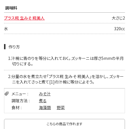
調味料
プラス糀 生みそ 糀美人
大さじ2
水
320cc
作り方
1.
汁椀に青のりを等分に入れておく。ズッキーニは厚さ5mmの半月
切りにする。
2.
分量の水を煮立たせ「プラス糀 生みそ 糀美人」を溶かし、ズッキー
ニを入れてさっと煮て[1]の汁椀に等分によそう。
メニュー
みそ汁
調理方法
煮る
食材
海藻類
野菜
こちらの商品で作れます