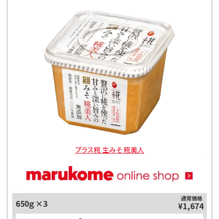
プラス糀 生みそ 糀美人
通常価格
650ｇ×3
¥1,674