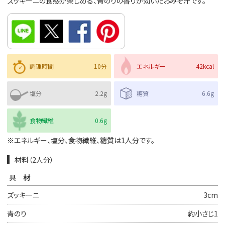
ズッキーニの食感が楽しめる、青のりの香りが効いたおみそ汁です。
調理時間
10分
エネルギー
42kcal
塩分
2.2g
糖質
6.6g
食物繊維
0.6g
※エネルギー、塩分、食物繊維、糖質は1人分です。
材料（2人分）
具材
ズッキーニ
3cm
青のり
約小さじ1