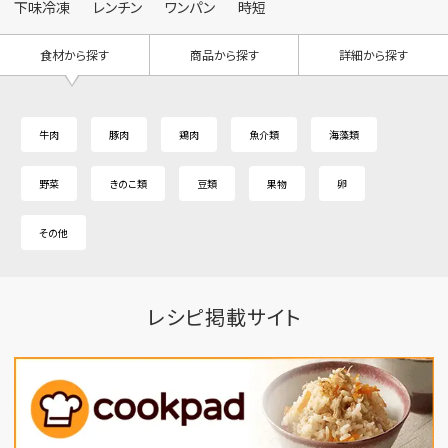
下味冷凍
レンチン
ワンパン
時短
食材から探す
商品から探す
詳細から探す
牛肉
豚肉
鶏肉
魚介類
海藻類
野菜
きのこ類
豆類
果物
卵
その他
レシピ掲載サイト