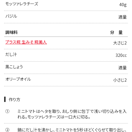
モッツァレラチーズ
40g
バジル
適量
調味料
分量
プラス糀 生みそ 糀美人
大さじ2
だし汁
320cc
黒こしょう
適量
オリーブオイル
小さじ2
作り方
①
ミニトマトはヘタを取り、おしり側に包丁で浅い切り込みを入
れる。モッツァレラチーズは一口大に切る。
②
鍋にだし汁を沸かし、ミニトマトを5秒ほどくぐらせて取り出し、