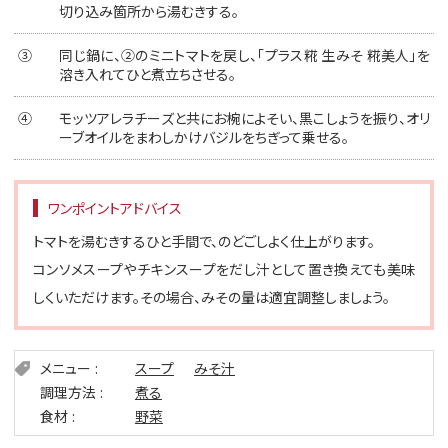
切り込み箇所から湯むきする。
③
同じ鍋に、②のミニトマトを戻し、「プラス糀 生みそ 糀美人」を
溶き入れてひと煮立ちさせる。
④
モッツアレラチーズと共にお椀によそい、黒こしょうを振り、オリ
ーブオイルをまわしかけバジルをちぎって乗せる。
ワンポイントアドバイス
トマトを湯むきするひと手間で、のどごしよく仕上がります。
コンソメスープやチキンスープをだし汁として置き換えても美味
しくいただけます。その場合、みその量は適宜調整しましょう。
メニュー
スープ
みそ汁
調理方法
煮る
食材
野菜