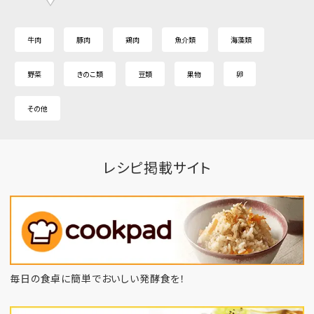
牛肉
豚肉
鶏肉
魚介類
海藻類
野菜
きのこ類
豆類
果物
卵
その他
レシピ掲載サイト
毎日の食卓に簡単でおいしい発酵食を！