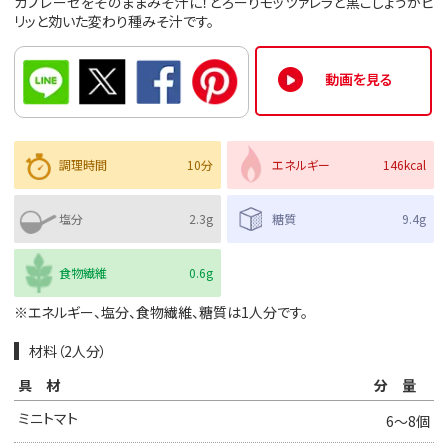
カプレーゼをそのままみそ汁に！とろーりモッツァレラと黒こしょうがピ
リッと効いた変わり種みそ汁です。
動画を見る
調理時間
10分
エネルギー
146kcal
塩分
2.3g
糖質
9.4g
食物繊維
0.6g
※エネルギー、塩分、食物繊維、糖質は1人分です。
材料（2人分）
具材
分量
ミニトマト
6～8個