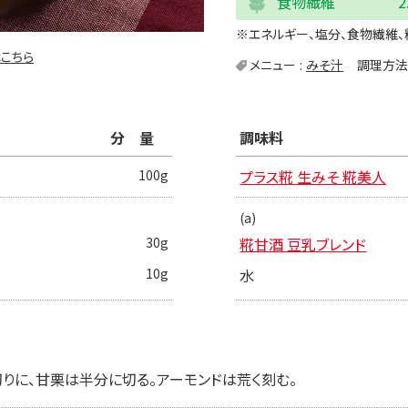
食物繊維
2
※エネルギー、塩分、食物繊維、
こちら
メニュー
みそ汁
調理方法
分量
調味料
100g
プラス糀 生みそ 糀美人
(a)
30g
糀甘酒 豆乳ブレンド
10g
水
切りに、甘栗は半分に切る。アーモンドは荒く刻む。