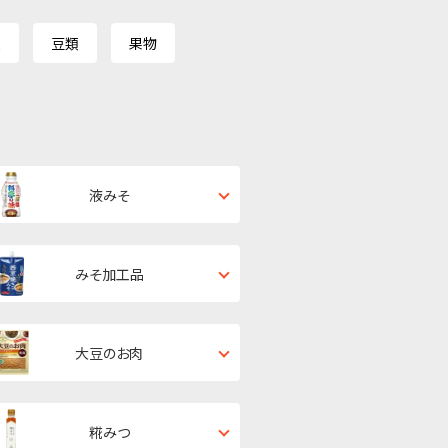
類
豆類
果物
液みそ
みそ加工品
大豆のお肉
糀みつ