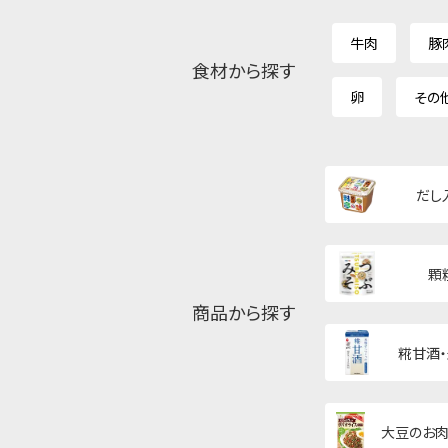
牛肉
豚
食材から探す
卵
その
だし
顆
商品から探す
糀甘酒
大豆のお肉