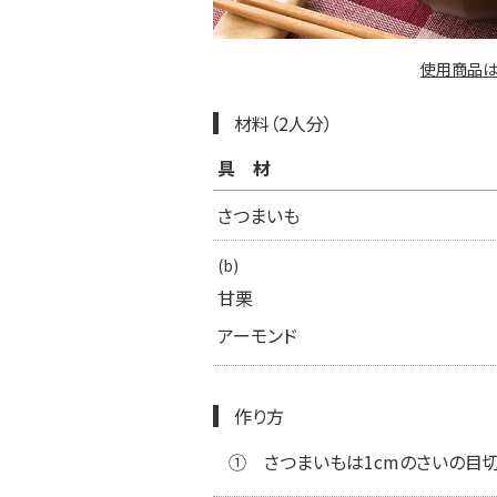
使用商品は
材料（2人分）
具材
さつまいも
(b)
甘栗
アーモンド
作り方
①
さつまいもは1cmのさいの目