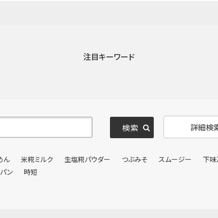
注目キーワード
詳細検
めん
米糀ミルク
生塩糀パウダー
つぶみそ
スムージー
下味
ンパン
時短