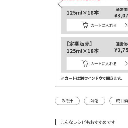
通常価格
通常価
3
125ml×18本
¥1,674
¥3,0
カートに入れる
カートに入れる
みそ3種
【定期販売】
通常価格
通常価
¥1,782
¥2,7
セット
125ml×18本
カートに入れる
カートに入れる
インドウで開きます。
※カートは別ウインドウで開きます。
みそ汁
味噌
糀甘酒
こんなレシピもおすすめです