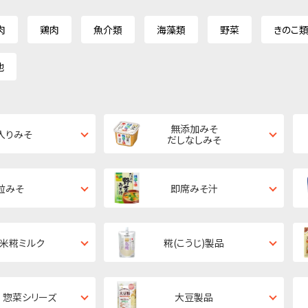
肉
鶏肉
魚介類
海藻類
野菜
きのこ
他
無添加みそ
入りみそ
だしなしみそ
粒みそ
即席みそ汁
・米糀ミルク
糀(こうじ)製品
 惣菜シリーズ
大豆製品