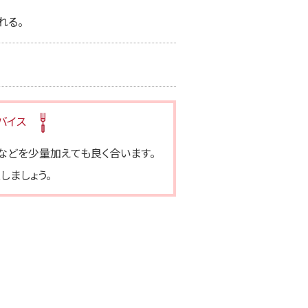
れる。
バイス
をなどを少量加えても良く合います。
しましょう。
ス糀 糀甘酒LL 豆乳ブレンド
プラス糀 生みそ 糀美人