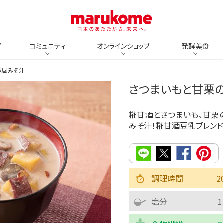
ピ
コミュニティ
オンラインショップ
発酵美食
洋風みそ汁
さつまいもと甘栗
糀甘酒とさつまいも、甘栗
みそ汁！糀甘酒豆乳ブレンド
調理時間
2
塩分
1