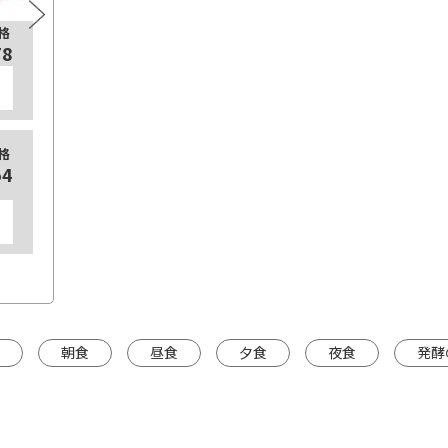
格
通常価格
650ｇ×3
125
78
¥1,674
カートに入れる
糀美人生みそ3種
【定期
格
通常価格
54
¥1,782
食べ比べセット
125
カートに入れる
※カートは別ウインドウで開きます。
※カートは
朝食
昼食
夕食
夜食
発酵