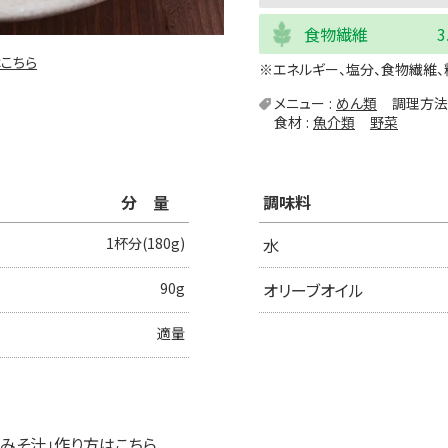
食物繊維
3
こちら
※エネルギー、塩分、食物繊維、
メニュー
めん類
調理方法
食材
魚介類
野菜
分量
調味料
1杯分(180g)
水
90g
オリーブオイル
適量
のみそ汁」作り方は
こちら