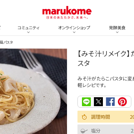
ピ
コミュニティ
オンラインショップ
発酵美食
風パスタ
【みそ汁リメイク
スタ
みそ汁がたらこパスタに変
軽レシピです。
調理時間
2
塩分
2