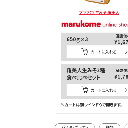
プラス糀 生みそ 糀美人
通常価
650ｇ×3
¥1,6
カートに入れる
糀美人生みそ3種
通常価
¥1,7
食べ比べセット
カートに入れる
※カートは別ウインドウで開きます。
パスタ・グラタン
麺類