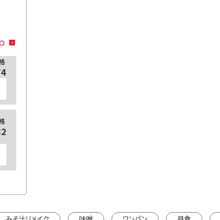
格
74
格
82
みそ汁リメイク
味噌
ワンパン
昼食