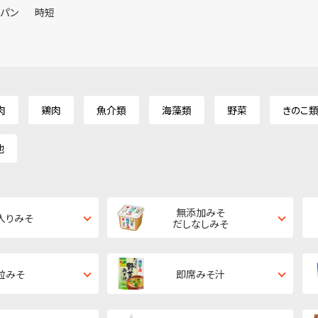
ンパン
時短
肉
鶏肉
魚介類
海藻類
野菜
きのこ
他
無添加みそ
入りみそ
だしなしみそ
粒みそ
即席みそ汁