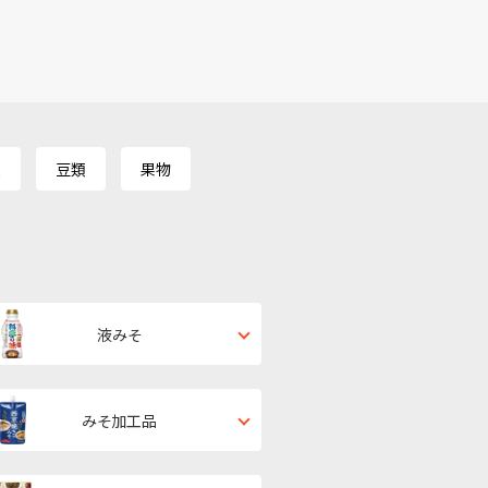
類
豆類
果物
液みそ
みそ加工品