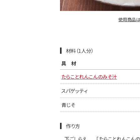
使用商品は
材料（1人分）
具材
たらことれんこんのみそ汁
スパゲッティ
青じそ
作り方
下ごしらえ
「たらことれんこん