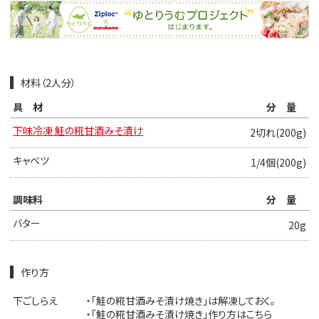
材料（2人分）
具材
分量
下味冷凍 鮭の糀甘酒みそ漬け
2切れ(200g)
キャベツ
1/4個(200g)
調味料
分量
バター
20g
作り方
下ごしらえ
・「鮭の糀甘酒みそ漬け焼き」は解凍しておく。
・「鮭の糀甘酒みそ漬け焼き」作り方は
こちら