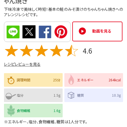
ゃん焼き
下味冷凍で美味しく時短！基本の鮭のみそ漬けのちゃんちゃん焼きへの
アレンジレシピです。
動画を見る
4.6
レシピレビューを見る
調理時間
25分
エネルギー
264kcal
塩分
1.5g
糖質
10.3g
食物繊維
1.6g
※エネルギー、塩分、食物繊維、糖質は1人分です。