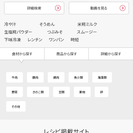
詳細検索
動画を見る
冷や汁
そうめん
米糀ミルク
生塩糀パウダー
つぶみそ
スムージー
下味冷凍
レンチン
ワンパン
時短
食材から探す
商品から探す
詳細から探す
牛肉
豚肉
鶏肉
魚介類
海藻類
野菜
きのこ類
豆類
果物
卵
その他
レシピ掲載サイト