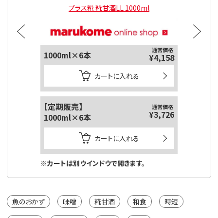
l
プラス糀 糀甘酒LL 1000ml
通常価格
1000ml×6本
125ml
¥4,158
カートに入れる
【定期販売】
【定期販
通常価格
¥3,726
1000ml×6本
125ml
カートに入れる
※カートは別ウインドウで開きます。
※カートは
魚のおかず
味噌
糀甘酒
和食
時短