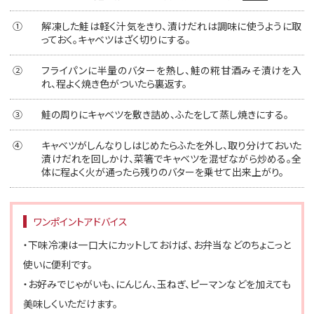
①
解凍した鮭は軽く汁気をきり、漬けだれは調味に使うように取
っておく。キャベツはざく切りにする。
②
フライパンに半量のバターを熱し、鮭の糀甘酒みそ漬けを入
れ、程よく焼き色がついたら裏返す。
③
鮭の周りにキャベツを敷き詰め、ふたをして蒸し焼きにする。
④
キャベツがしんなりしはじめたらふたを外し、取り分けておいた
漬けだれを回しかけ、菜箸でキャベツを混ぜながら炒める。全
体に程よく火が通ったら残りのバターを乗せて出来上がり。
ワンポイントアドバイス
・下味冷凍は一口大にカットしておけば、お弁当などのちょこっと
使いに便利です。
・お好みでじゃがいも、にんじん、玉ねぎ、ピーマンなどを加えても
美味しくいただけます。