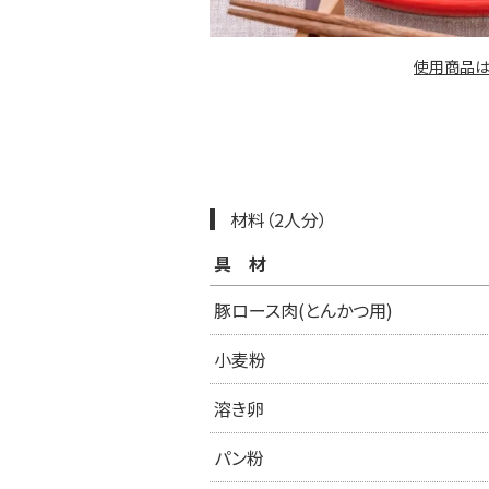
使用商品は
材料（2人分）
具材
豚ロース肉(とんかつ用)
小麦粉
溶き卵
パン粉