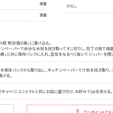
適量
からし
適量
ス糀 糀甘酒の素」に漬け込む。
チンペーパーで余分な水気を拭き取ってすじ切りし、包丁の背で両面
酒の素」と共に保存バックに入れ、空気をなるべく抜いてジッパーを閉
を保存バックから取り出し、キッチンペーパーで汁気を拭き取り、
揚げる。
キャベツ、ミニトマトと共にお皿に盛り付け、お好みで(a)を添える。
ワンポイントアド