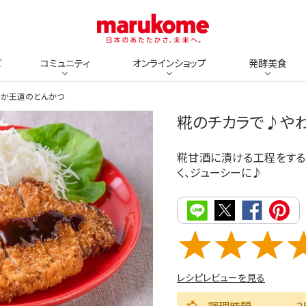
ピ
コミュニティ
オンラインショップ
発酵美食
らか王道のとんかつ
糀のチカラで♪や
糀甘酒に漬ける工程をする
く、ジューシーに♪
レシピレビューを見る
調理時間
2