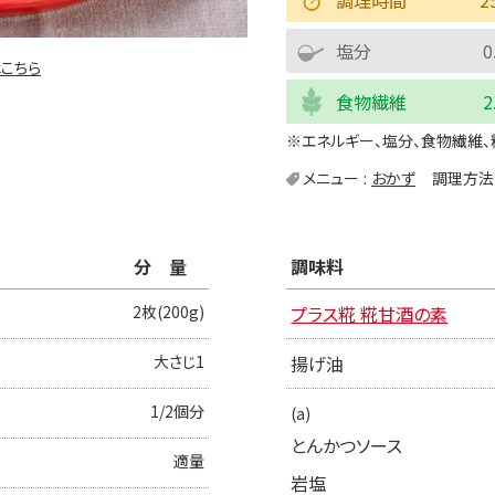
塩分
0
こちら
食物繊維
2
※エネルギー、塩分、食物繊維、
メニュー
おかず
調理方法
分量
調味料
2枚(200g)
プラス糀 糀甘酒の素
大さじ1
揚げ油
1/2個分
(a)
とんかつソース
適量
岩塩