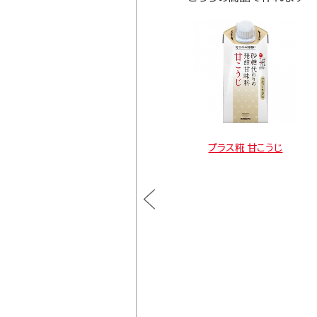
ラス糀 糀甘酒の素
プラス糀 甘こうじ
通常価格
×3本
¥2,268
カートに入れる
】
通常価格
¥1,998
×3本