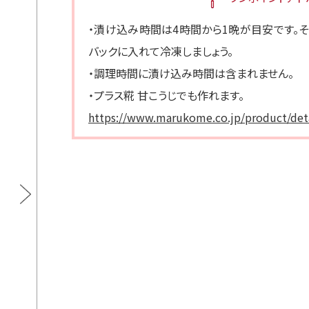
・漬け込み時間は4時間から1晩が目安です。
バックに入れて冷凍しましょう。
・調理時間に漬け込み時間は含まれません。
・プラス糀 甘こうじでも作れます。
https://www.marukome.co.jp/product/deta
プラス糀 糀甘酒の素
通常価格
500ml×3本
¥2,268
カートに入れる
【定期販売】
通常価格
¥1,998
500ml×3本