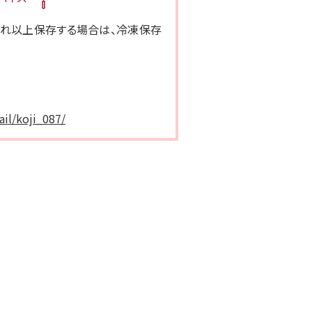
それ以上保存する場合は、冷凍保存
il/koji_087/
プラス糀 甘こうじ
プラス糀 糀甘酒の素
通
500ml×3本
¥
カートに入れる
【定期販売】
通
¥
500ml×3本