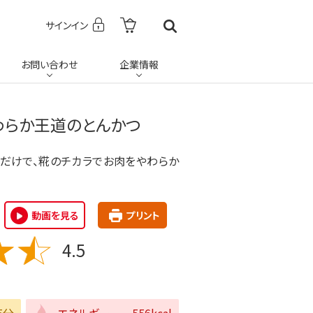
サインイン
お問い合わせ
企業情報
わらか王道のとんかつ
だけで、糀のチカラでお肉をやわらか
動画を見る
プリント
4.5
5分
エネルギー
556kcal