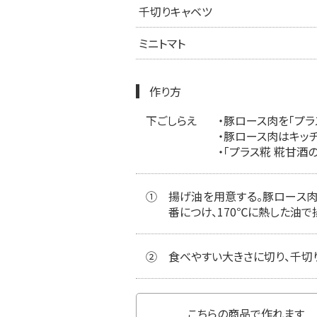
千切りキャベツ
ミニトマト
作り方
下ごしらえ
・豚ロース肉を「プラ
・豚ロース肉はキッ
・「プラス糀 糀甘
①
揚げ油を用意する。豚ロース肉
番につけ、170℃に熱した油で
②
食べやすい大きさに切り、千切り
こちらの商品で作れます