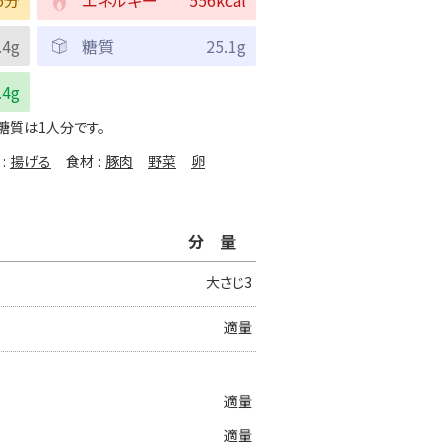
.4g
糖質
25.1g
.4g
糖質は1人分です。
揚げる
食材
豚肉
野菜
卵
分量
大さじ3
適量
適量
適量