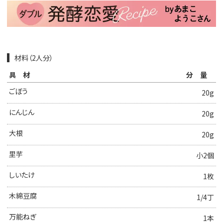
材料（2人分）
具材
分量
ごぼう
20g
にんじん
20g
大根
20g
里芋
小2個
しいたけ
1枚
木綿豆腐
1/4丁
万能ねぎ
1本