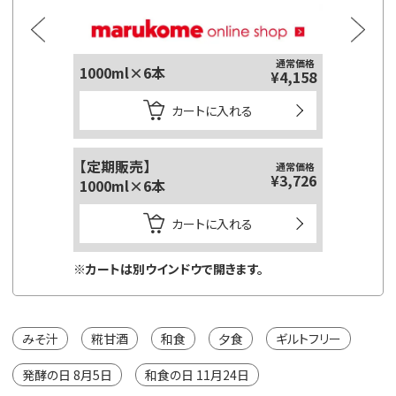
通常価格
1000ml×6本
125ml
¥4,158
カートに入れる
【定期販売】
【定期販
通常価格
¥3,726
1000ml×6本
125ml
カートに入れる
※カートは別ウインドウで開きます。
※カートは
みそ汁
糀甘酒
和食
夕食
ギルトフリー
発酵の日 8月5日
和食の日 11月24日