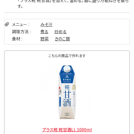
「プラス糀 糀甘酒」を加えて、温める。器に盛り万能ねぎを散ら
す。
メニュー
みそ汁
調理方法
煮る
炒める
食材
野菜
きのこ類
こちらの商品で作れます
l
プラス糀 糀甘酒LL 1000ml