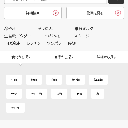
詳細検索
動画を見る
冷や汁
そうめん
米糀ミルク
生塩糀パウダー
つぶみそ
スムージー
下味冷凍
レンチン
ワンパン
時短
食材から探す
商品から探す
詳細から探す
牛肉
豚肉
鶏肉
魚介類
海藻類
野菜
きのこ類
豆類
果物
卵
その他