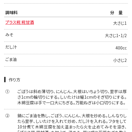
調味料
分量
プラス糀 糀甘酒
大さじ1
みそ
大さじ1・1/2
だし汁
400cc
ごま油
小さじ2
作り方
①
ごぼうは斜め薄切り、にんじん、大根はいちょう切り、里芋は厚
さ1cmの輪切りにする。しいたけは幅1cmのそぎ切りにする。
木綿豆腐は手で一口大にちぎる。万能ねぎは小口切りにする。
②
鍋にごま油を熱し、ごぼう、にんじん、大根を炒める。しんなりし
たら里芋、しいたけを入れて炒め、だし汁を入れる。フタをして
10分煮て木綿豆腐を加え温まったら火を止めてみそを溶き、