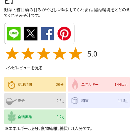
ピ】
野菜と糀甘酒の甘みがやさしい味にしてくれます。腸内環境をととのえ
てくれるみそ汁です。
5.0
レシピレビューを見る
調理時間
20分
エネルギー
144kcal
塩分
2.6g
糖質
11.5g
食物繊維
3.2g
※エネルギー、塩分、食物繊維、糖質は1人分です。