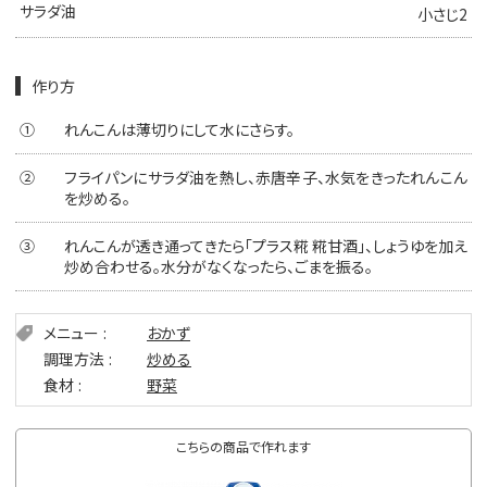
サラダ油
小さじ2
作り方
①
れんこんは薄切りにして水にさらす。
②
フライパンにサラダ油を熱し、赤唐辛子、水気をきったれんこん
を炒める。
③
れんこんが透き通ってきたら「プラス糀 糀甘酒」、しょうゆを加え
炒め合わせる。水分がなくなったら、ごまを振る。
メニュー
おかず
調理方法
炒める
食材
野菜
こちらの商品で作れます