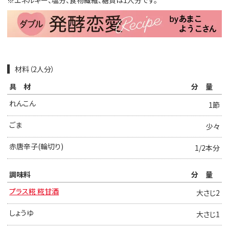
※エネルギー、塩分、食物繊維、糖質は1人分です。
材料（2人分）
具材
分量
れんこん
1節
ごま
少々
赤唐辛子(輪切り)
1/2本分
調味料
分量
プラス糀 糀甘酒
大さじ2
しょうゆ
大さじ1