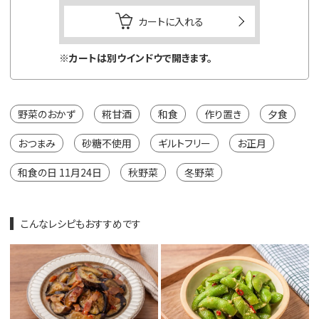
カートに入れる
※カートは別ウインドウで開きます。
※カートは
野菜のおかず
糀甘酒
和食
作り置き
夕食
おつまみ
砂糖不使用
ギルトフリー
お正月
和食の日 11月24日
秋野菜
冬野菜
こんなレシピもおすすめです