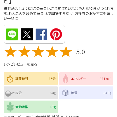
ピ】
糀甘酒2、しょうゆ1この黄金比さえ覚えていれば色んな和食がつくれま
す。れんこんを炒めて黄金比で調味するだけ。お弁当のおかずにも嬉し
い一品に。
5.0
レシピレビューを見る
調理時間
15分
エネルギー
111kcal
塩分
1.4g
糖質
13.8g
食物繊維
1.7g