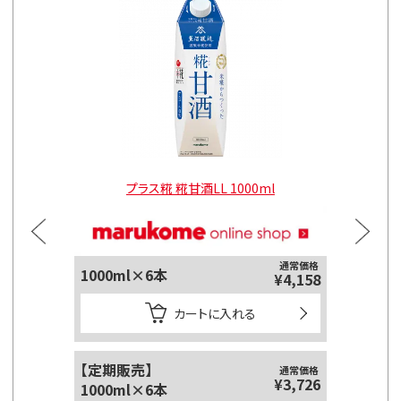
l
プラス糀 糀甘酒LL 1000ml
通常価格
1000ml×6本
125ml
¥4,158
カートに入れる
【定期販売】
【定期販
通常価格
¥3,726
1000ml×6本
125ml