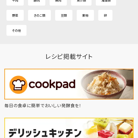
牛肉
豚肉
鶏肉
魚介類
海藻類
野菜
きのこ類
豆類
果物
卵
その他
レシピ掲載サイト
毎日の食卓に簡単でおいしい発酵食を！