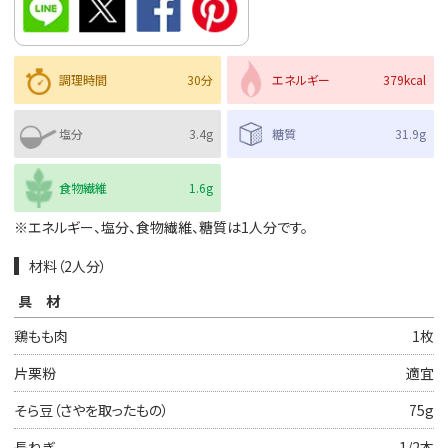
調理時間
30分
エネルギー
379kcal
塩分
3.4g
糖質
31.9g
食物繊維
1.6g
※エネルギー、塩分、食物繊維、糖質は1人分です。
材料（2人分）
具材
鶏もも肉
1枚
片栗粉
適宜
そら豆（さやを取ったもの）
75g
長ねぎ
1/2本