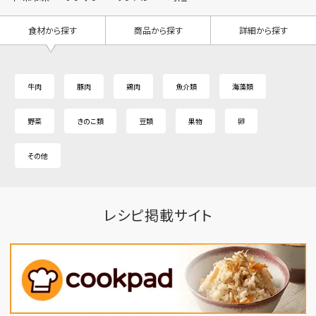
食材から探す
商品から探す
詳細から探す
牛肉
豚肉
鶏肉
魚介類
海藻類
野菜
きのこ類
豆類
果物
卵
その他
レシピ掲載サイト