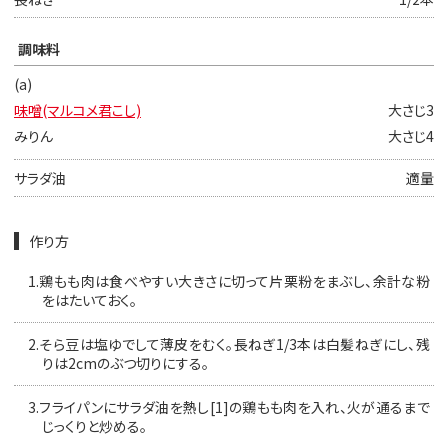
調味料
(a)
味噌(マルコメ君こし)
大さじ3
みりん
大さじ4
サラダ油
適量
作り方
1.
鶏もも肉は食べやすい大きさに切って片栗粉をまぶし、余計な粉
をはたいておく。
2.
そら豆は塩ゆでして薄皮をむく。長ねぎ1/3本は白髪ねぎにし、残
りは2cmのぶつ切りにする。
3.
フライパンにサラダ油を熱し[1]の鶏もも肉を入れ、火が通るまで
じっくりと炒める。