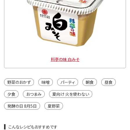
料亭の味 白みそ
野菜のおかず
味噌
パーティ
朝食
昼食
夕食
おつまみ
夏向け 火を使わない
発酵の日 8月5日
夏野菜
こんなレシピもおすすめです