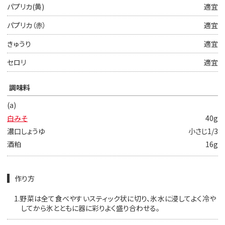
パプリカ(黄)
適宜
パプリカ（赤）
適宜
きゅうり
適宜
セロリ
適宜
調味料
(a)
白みそ
40g
濃口しょうゆ
小さじ1/3
酒粕
16g
作り方
1.
野菜は全て食べやすいスティック状に切り、氷水に浸してよく冷や
してから氷とともに器に彩りよく盛り合わせる。