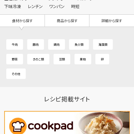
下味冷凍
レンチン
ワンパン
時短
食材から探す
商品から探す
詳細から探す
牛肉
豚肉
鶏肉
魚介類
海藻類
野菜
きのこ類
豆類
果物
卵
その他
レシピ掲載サイト