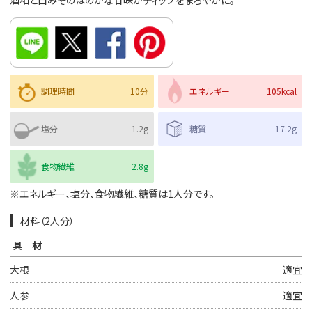
酒粕と白みそのほのかな甘味がディップをまろやかに。
調理時間
10分
エネルギー
105kcal
塩分
1.2g
糖質
17.2g
食物繊維
2.8g
※エネルギー、塩分、食物繊維、糖質は1人分です。
材料（2人分）
具材
大根
適宜
人参
適宜