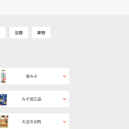
類
豆類
果物
液みそ
みそ加工品
大豆のお肉