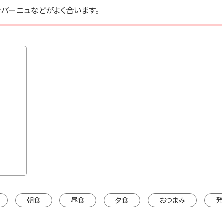
パーニュなどがよく合います。
朝食
昼食
夕食
おつまみ
発