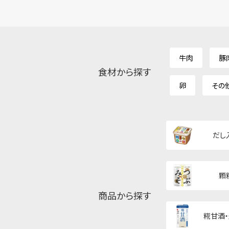
牛肉
豚
食材から探す
卵
その
だし
顆
商品から探す
糀甘酒