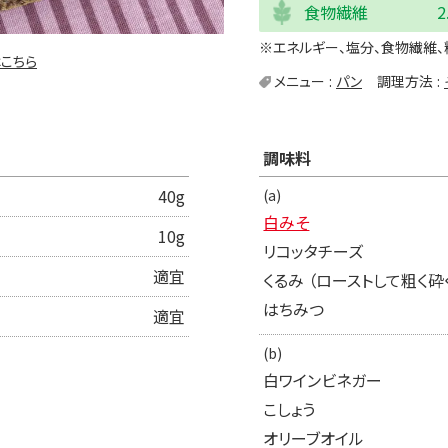
食物繊維
2
※エネルギー、塩分、食物繊維、
こちら
メニュー
パン
調理方法
調味料
40g
(a)
白みそ
10g
リコッタチーズ
適宜
くるみ （ローストして粗く砕
はちみつ
適宜
(b)
白ワインビネガー
こしょう
オリーブオイル