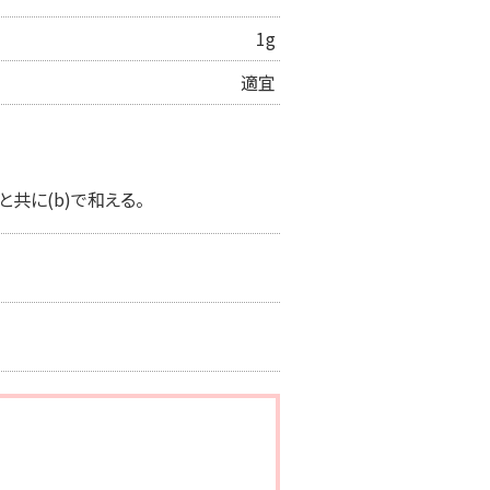
1g
適宜
共に(b)で和える。