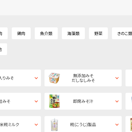
肉
鶏肉
魚介類
海藻類
野菜
きのこ
他
無添加みそ
入りみそ
だしなしみそ
粒みそ
即席みそ汁
・米糀ミルク
糀(こうじ)製品