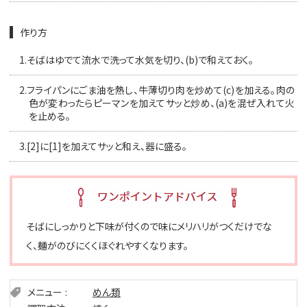
作り方
1.
そばはゆでて流水で洗って水気を切り、(b)で和えておく。
2.
フライパンにごま油を熱し、牛薄切り肉を炒めて(c)を加える。肉の
色が変わったらピーマンを加えてサッと炒め、(a)を混ぜ入れて火
を止める。
3.
[2]に[1]を加えてサッと和え、器に盛る。
そばにしっかりと下味が付くので味にメリハリがつくだけでな
く、麺がのびにくくほぐれやすくなります。
メニュー
めん類