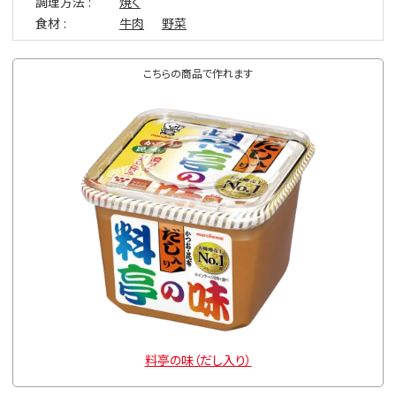
調理方法
焼く
食材
牛肉
野菜
こちらの商品で作れます
料亭の味（だし入り）