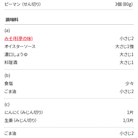
ピーマン （せん切り）
3個（80g）
調味料
(a)
みそ(料亭の味)
小さじ2
オイスターソース
大さじ1強
濃口しょうゆ
大さじ1
料理酒
大さじ1
(b)
食塩
少々
ごま油
小さじ2
(c)
にんにく（みじん切り）
1片
生姜（みじん切り）
1/3片
ごま油
小さじ2