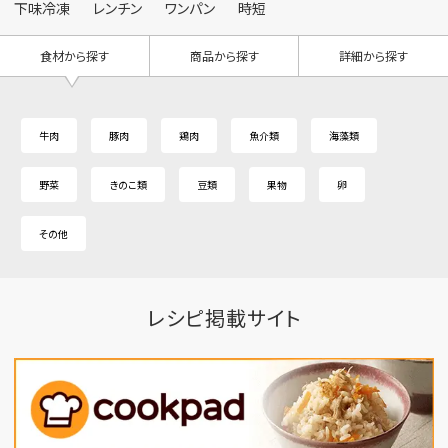
下味冷凍
レンチン
ワンパン
時短
食材から探す
商品から探す
詳細から探す
牛肉
豚肉
鶏肉
魚介類
海藻類
野菜
きのこ類
豆類
果物
卵
その他
レシピ掲載サイト