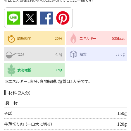
そばと肉野菜炒めを和えたさっぱりとした一品です。
調理時間
20分
エネルギー
535kcal
塩分
4.7g
糖質
53.6g
食物繊維
3.9g
※エネルギー、塩分、食物繊維、糖質は1人分です。
材料（2人分）
具材
そば
150g
牛薄切り肉 （一口大に切る）
120g