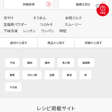
詳細検索
動画を見る
FAQ
冷や汁
そうめん
米糀ミルク
生塩糀パウダー
つぶみそ
スムージー
下味冷凍
レンチン
ワンパン
時短
食材から探す
商品から探す
詳細から探す
牛肉
豚肉
鶏肉
魚介類
海藻類
野菜
きのこ類
豆類
果物
卵
その他
レシピ掲載サイト