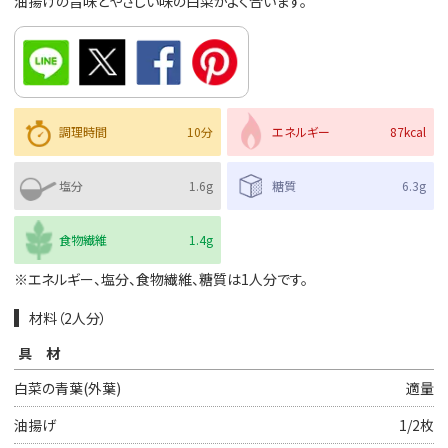
油揚げの旨味とやさしい味の白菜がよく合います。
調理時間
10分
エネルギー
87kcal
塩分
1.6g
糖質
6.3g
食物繊維
1.4g
※エネルギー、塩分、食物繊維、糖質は1人分です。
材料（2人分）
具材
白菜の青葉(外葉)
適量
油揚げ
1/2枚