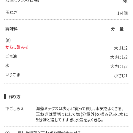
8g
玉ねぎ
1/4個
調味料
分量
(a)
からし酢みそ
大さじ2
ごま油
大さじ1/2
水
大さじ1/2
いりごま
小さじ1
作り方
下ごしらえ
海藻ミックスは表示に従って戻し、水気をよくきる。
玉ねぎは薄切りにして塩(分量外)を揉み込み、水に
5分ほど浸してすすぎ、水気をよくきる。
①
戻した海藻と玉ねぎを混ぜ合わせる。