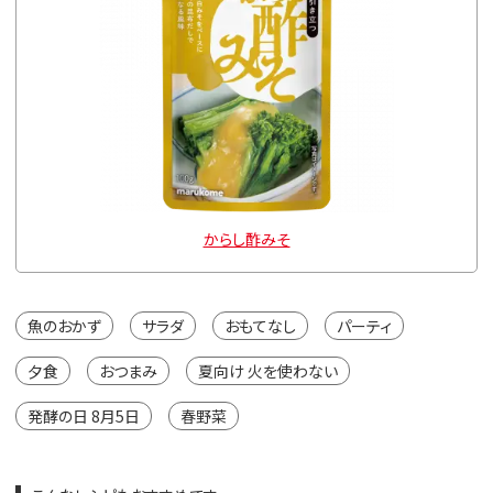
からし酢みそ
魚のおかず
サラダ
おもてなし
パーティ
夕食
おつまみ
夏向け 火を使わない
発酵の日 8月5日
春野菜