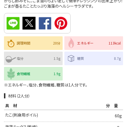
からし酢みそに、ごま油のちょい足しで簡単ドレッシングの出来上がり！
ごまが香るたことたっぷり海藻のヘルシーサラダです。
調理時間
20分
エネルギー
113kcal
塩分
1.5g
糖質
8.7g
食物繊維
1.9g
※エネルギー、塩分、食物繊維、糖質は1人分です。
材料（2人分）
具材
分量
たこ(刺身用ボイル)
60g
海藻ミックス(乾燥)