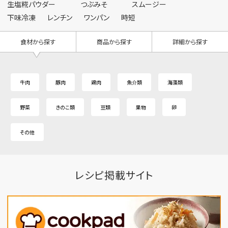
生塩糀パウダー
つぶみそ
スムージー
下味冷凍
レンチン
ワンパン
時短
食材から探す
商品から探す
詳細から探す
牛肉
豚肉
鶏肉
魚介類
海藻類
野菜
きのこ類
豆類
果物
卵
その他
レシピ掲載サイト