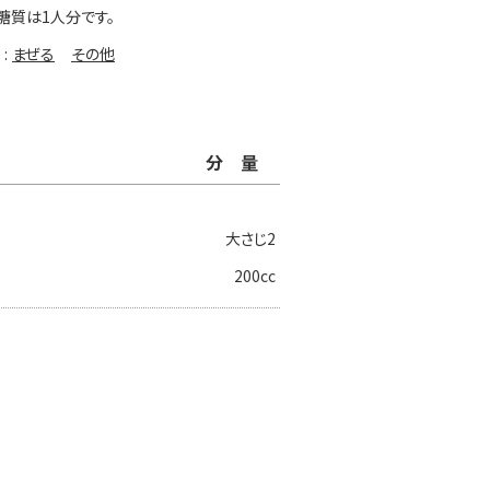
糖質は1人分です。
まぜる
その他
分量
大さじ2
200cc