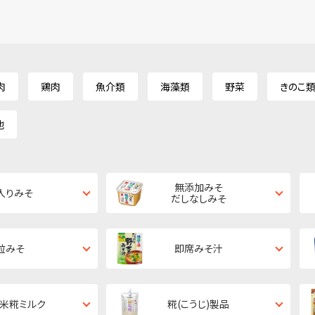
肉
鶏肉
魚介類
海藻類
野菜
きのこ
他
無添加みそ
入りみそ
だしなしみそ
粒みそ
即席みそ汁
・米糀ミルク
糀(こうじ)製品