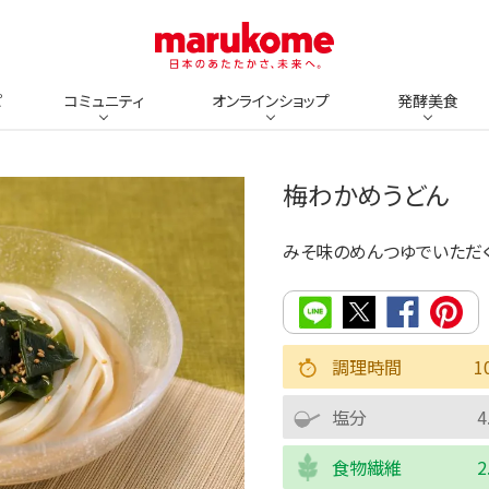
ピ
コミュニティ
オンラインショップ
発酵美食
梅わかめうどん
みそ味のめんつゆでいただく
調理時間
1
塩分
4
食物繊維
2