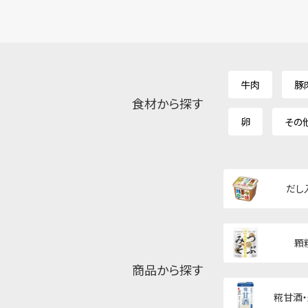
牛肉
豚
食材から探す
卵
その
だし
顆
商品から探す
糀甘酒