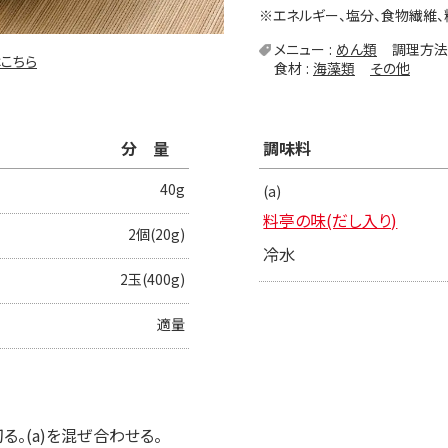
※エネルギー、塩分、食物繊維、
メニュー
めん類
調理方法
こちら
食材
海藻類
その他
分量
調味料
40g
(a)
料亭の味(だし入り)
2個(20g)
冷水
2玉(400g)
適量
。(a)を混ぜ合わせる。