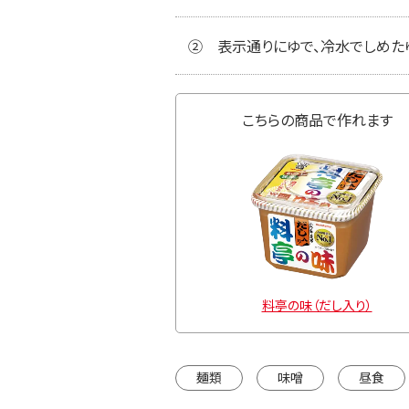
②
表示通りにゆで、冷水でしめた
こちらの商品で作れます
料亭の味（だし入り）
麺類
味噌
昼食