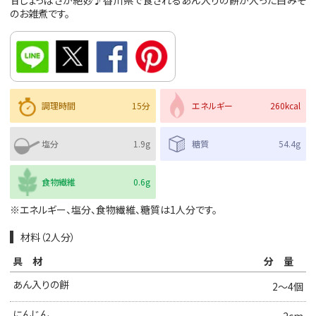
甘じょっぱさが絶妙♪香川県で食されるあん入りの餅が入った白みそ
のお雑煮です。
調理時間
15分
エネルギー
260kcal
塩分
1.9g
糖質
54.4g
食物繊維
0.6g
※エネルギー、塩分、食物繊維、糖質は1人分です。
材料（2人分）
具材
分量
あん入りの餅
2～4個
にんじん