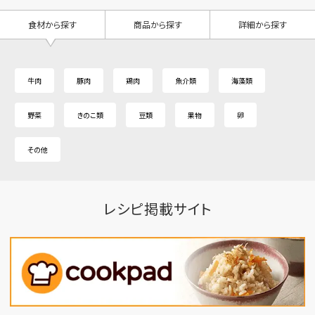
食材から探す
商品から探す
詳細から探す
牛肉
豚肉
鶏肉
魚介類
海藻類
野菜
きのこ類
豆類
果物
卵
その他
レシピ掲載サイト