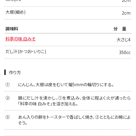
2cm
大根(細め)
2cm
調味料
分量
料亭の味 白みそ
大さじ4
だし汁(かつお・いりこ)
350cc
作り方
①
にんじん、大根は皮をむいて幅5mmの輪切りにする。
②
鍋にだし汁を沸かし、①を煮込み、全体に程よく火が通ったら
「料亭の味 白みそ」を溶き加える。
③
あん入りの餅をトースターで香ばしく焼き、②とともにお椀によ
そう。