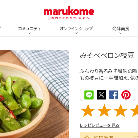
ピ
コミュニティ
オンラインショップ
発酵美食
みそペペロン枝豆
ふんわり香るみそ風味の隠
もの枝豆に一手間加え、気
レシピレビューを見る
調理時間
1