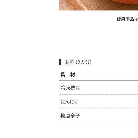
使用商品は
材料（2人分）
具材
冷凍枝豆
にんにく
輪唐辛子