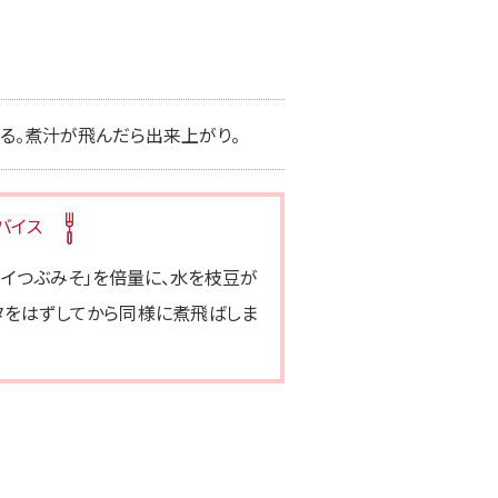
める。煮汁が飛んだら出来上がり。
バイス
ライつぶみそ」を倍量に、水を枝豆が
タをはずしてから同様に煮飛ばしま
味 フリーズドライ 備蓄用顆粒み
料亭の味 フリーズドライつ
そ