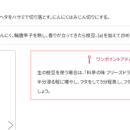
ヘタをハサミで切り落とす。にんにくはみじん切りにする。
んにく、輪唐辛子を熱し、香りが立ってきたら枝豆、(a)を加えて炒
ワンポイントアド
生の枝豆を使う場合は、「料亭の味 フリーズド
半分浸る程に増やし、フタをして5分程蒸し、フ
しょう。
料亭の味 フリーズドライつぶみそ ボト
料亭の
ル