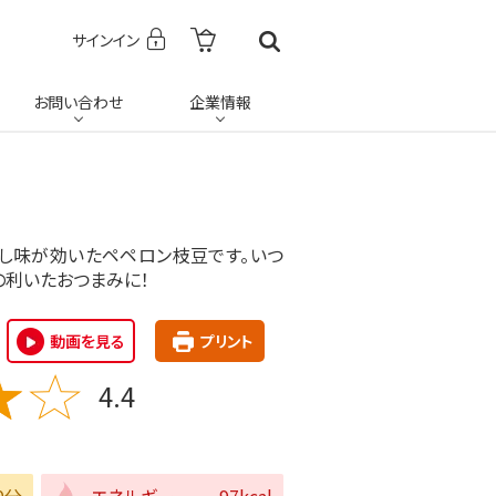
サインイン
お問い合わせ
企業情報
し味が効いたペペロン枝豆です。いつ
の利いたおつまみに！
動画を見る
プリント
4.4
0分
エネルギー
97kcal