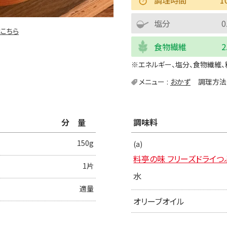
塩分
0
こちら
食物繊維
2
※エネルギー、塩分、食物繊維、
メニュー
おかず
調理方法
分量
調味料
150g
(a)
料亭の味 フリーズドライつ
1片
水
適量
オリーブオイル