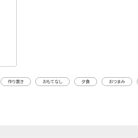
通常価格
150g×2本
2本セ
¥1,890
カートに入れる
※カートは別ウインドウで開きます。
※カートは
作り置き
おもてなし
夕食
おつまみ