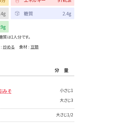
.4g
糖質
2.4g
.9g
糖質は1人分です。
炒める
食材
豆類
分量
ぶみそ
小さじ1
大さじ3
大さじ1/2