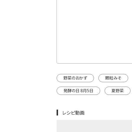
通常価格
ト
¥2,106
カートに入れる
インドウで開きます。
野菜のおかず
顆粒みそ
発酵の日 8月5日
夏野菜
レシピ動画