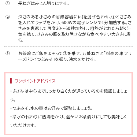
①
長ねぎはみじん切りにする。
②
深さのある小さめの耐熱容器に(a)を混ぜ合わせ、①とささみ
を入れてラップをかけ、600Wの電子レンジで1分加熱する。さ
さみを裏返して再度30～60秒加熱し、粗熱がとれたら軽く汁
気を捨て、ささみの筋を取り除きながら食べやすい大きさに割
く。
③
お茶碗にご飯をよそって②を乗せ、万能ねぎと「料亭の味 フリ
ーズドライつぶみそ」を振り、冷水をかける。
ワンポイントアドバイス
・ささみは中心までしっかり白く火が通っているのを確認しましょ
う。
・つぶみそ、水の量はお好みで調整しましょう。
・冷水の代わりに熱湯をかけ、温かいお茶漬けにしても美味しく
いただけます。