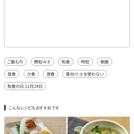
通常価格
150g×
¥2,106
※カートは
ご飯もの
顆粒みそ
和食
時短
朝食
昼食
夕食
夜食
夏向け 火を使わない
和食の日 11月24日
こんなレシピもおすすめです