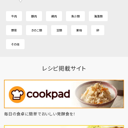
牛肉
豚肉
鶏肉
魚介類
海藻類
野菜
きのこ類
豆類
果物
卵
その他
レシピ掲載サイト
毎日の食卓に簡単でおいしい発酵食を！