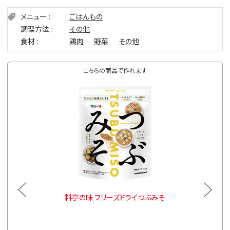
メニュー
ごはんもの
調理方法
その他
食材
鶏肉
野菜
その他
こちらの商品で作れます
顆粒みそ
料亭の味 フリーズドライつぶみそ
料亭の