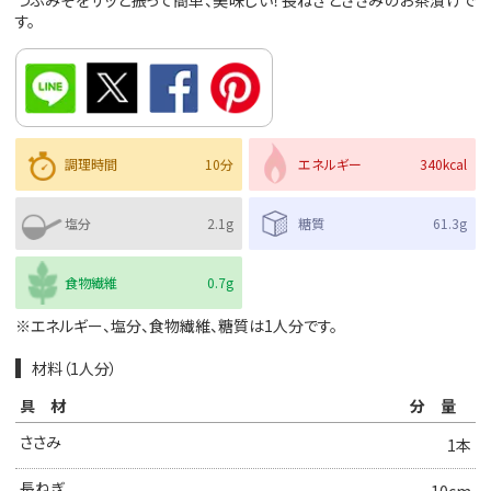
つぶみそをサッと振って簡単、美味しい！長ねぎとささみのお茶漬けで
す。
調理時間
10分
エネルギー
340kcal
塩分
2.1g
糖質
61.3g
食物繊維
0.7g
※エネルギー、塩分、食物繊維、糖質は1人分です。
材料（1人分）
具材
分量
ささみ
1本
長ねぎ