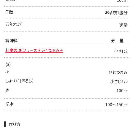
10cm
ご飯
お茶碗1膳分
万能ねぎ
適量
調味料
分量
料亭の味 フリーズドライつぶみそ
小さじ2
(a)
塩
ひとつまみ
しょうが(おろし)
小さじ1/2
水
100cc
冷水
100～150cc
作り方