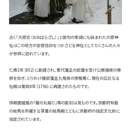
古く「大原志（おおばらざし）」と俳句の季語にも詠まれた大原神
社はこの地方の安産信仰をつかさどる神社としてたくさんの人々
が参拝に訪れています。
仁寿2年（852）に創建され、累代藩主の庇護を受け公卿諸侯の尊
崇を仰ぎ、とりわけ綾部藩主九鬼侯の崇敬篤く、現在の広壮なる
社殿は寛政8年（1796）に再建されたものです。
拝殿唐破風の「龍の丸堀り」等の彫刻は見ものです。京都府有数
の絵馬を所蔵する芽葦の絵馬殿とともに京都府の指定文化財に
指定されています。