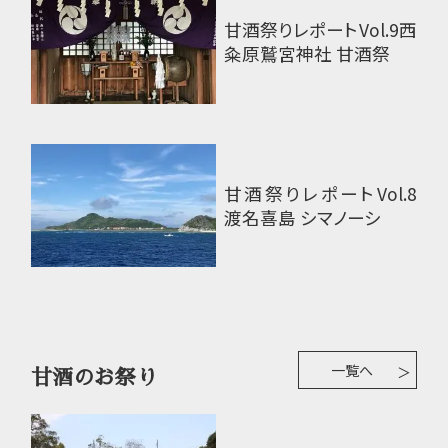
甘酒祭りレポートVol.9
西
粂原鷲宮神社 甘酒祭
甘酒祭りレポートVol.8
渡名喜島 シマノーシ
一覧へ
甘酒のお祭り