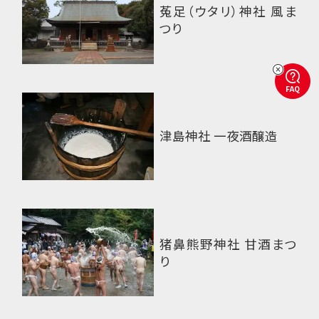
菟足（ウタリ）神社 風ま
つり
FAQ
津島神社 一夜酒醸造
猪鼻熊野神社 甘酒まつ
り