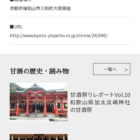
京都府福知山市三和町大原鎮座
■URL
http://www.kyoto-jinjacho.or.jp/shrine/24/040/
一覧へ
甘酒の歴史・読み物
甘酒祭りレポートVol.10
和歌山県加太淡嶋神社
の甘酒祭