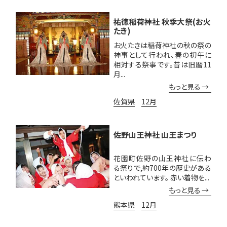
祐徳稲荷神社 秋季大祭(お火
たき)
お火たきは稲荷神社の秋の祭の
神事として行われ、春の初午に
相対する祭事です。昔は旧暦11
月...
もっと見る
佐賀県
12月
佐野山王神社 山王まつり
花園町佐野の山王神社に伝わ
る祭りで,約700年の歴史がある
といわれています。 赤い着物を...
もっと見る
熊本県
12月