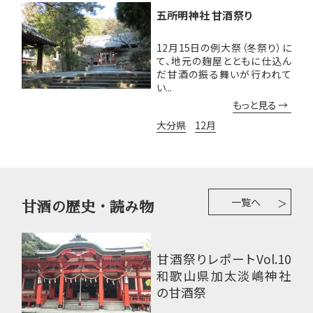
五所明神社 甘酒祭り
12月15日の例大祭（冬祭り）に
て、地元の麹屋とともに仕込ん
だ甘酒の振る舞いが行われて
い...
もっと見る
大分県
12月
一覧へ
甘酒の歴史・読み物
甘酒祭りレポートVol.10
和歌山県加太淡嶋神社
の甘酒祭