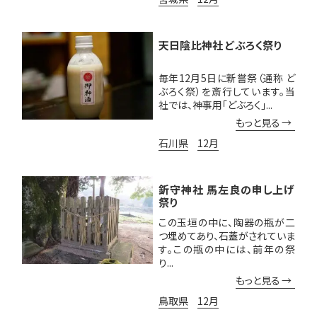
天日陰比神社 どぶろく祭り
毎年12月5日に新嘗祭（通称 ど
ぶろく祭）を斎行しています。当
社では、神事用「どぶろく」...
もっと見る
石川県
12月
釿守神社 馬左良の申し上げ
祭り
この玉垣の中に、陶器の瓶が二
つ埋めてあり、石蓋がされていま
す。この瓶の中には、前年の祭
り...
もっと見る
鳥取県
12月