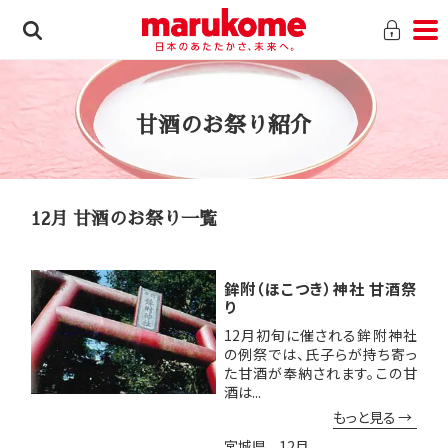
甘酒のお祭り紹介
12月 甘酒のお祭り一覧
鉾附（ほこつき）神社 甘酒祭
り
12月初旬に催される鉾附神社
の例祭では、氏子らが持ち寄っ
た甘酒が奉納されます。この甘
酒は...
もっと見る
宮城県
12月